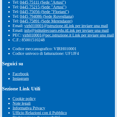
Tel:
0445 75111 (Sede "Artusi")
Tel:
0445 75215 (Sede "Artusi")
Tel:
0445 75056 (Sede "Floriani")
Tel:
0445 794086 (Sede Rovegliana)
Tel:
0445 75891 (Sede Merendaore)
Email:
virh010001@istruzione.it
Link per inviare una mail
Email:
info@istitutirecoaro.edu.it
Link per inviare una mail
PEC:
virh010001@pec.istruzione.it
Link per inviare una mail
C.F.: 85001510248
Codice meccanografico: VIRH010001
Codice univoco di fatturazione: UF1JF4
Seguici su
Facebook
Instagram
Sezione Link Utili
Cookie policy
Note legali
Informativa Privacy
Ufficio Relazioni con il Pubblico