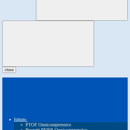
close
Istituto
PTOF Onnicomprensivo
Progetti PNRR Onnicomprensivo