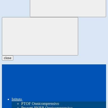
close
Istituto
PTOF Onnicomprensivo
Progetti PNRR Onnicomprensivo