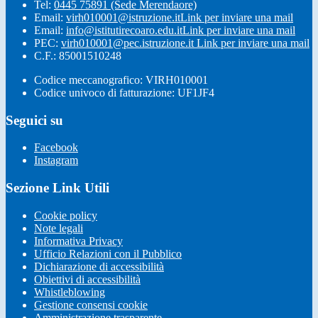
Tel:
0445 75891 (Sede Merendaore)
Email:
virh010001@istruzione.it
Link per inviare una mail
Email:
info@istitutirecoaro.edu.it
Link per inviare una mail
PEC:
virh010001@pec.istruzione.it
Link per inviare una mail
C.F.: 85001510248
Codice meccanografico: VIRH010001
Codice univoco di fatturazione: UF1JF4
Seguici su
Facebook
Instagram
Sezione Link Utili
Cookie policy
Note legali
Informativa Privacy
Ufficio Relazioni con il Pubblico
Dichiarazione di accessibilità
Obiettivi di accessibilità
Whistleblowing
Gestione consensi cookie
Amministrazione trasparente