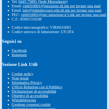
Tel:
0445 75891 (Sede Merendaore)
Email:
virh010001@istruzione.it
Link per inviare una mail
Email:
info@istitutirecoaro.edu.it
Link per inviare una mail
PEC:
virh010001@pec.istruzione.it
Link per inviare una mail
C.F.: 85001510248
Codice meccanografico: VIRH010001
Codice univoco di fatturazione: UF1JF4
Seguici su
Facebook
Instagram
Sezione Link Utili
Cookie policy
Note legali
Informativa Privacy
Ufficio Relazioni con il Pubblico
Dichiarazione di accessibilità
Obiettivi di accessibilità
Whistleblowing
Gestione consensi cookie
Amministrazione trasparente