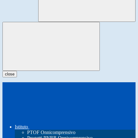
close
Istituto
PTOF Onnicomprensivo
Progetti PNRR Onnicomprensivo