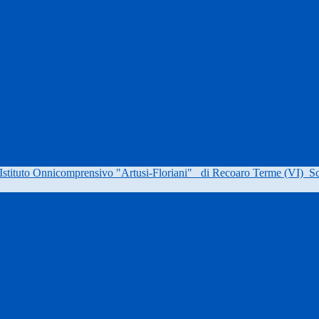
Istituto Onnicomprensivo "Artusi-Floriani"
di Recoaro Terme (VI)
Sc