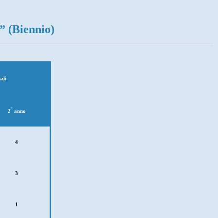
” (Biennio)
ali
°
2
anno
4
3
1