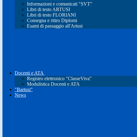
Informazioni e comunicati "SVT"
Libri di testo ARTUSI
Libri di testo FLORIANI
Consegna e ritiro Diplomi
Esami di passaggio all'Artusi
Docenti e ATA
Registro elettronico "ClasseViva"
Modulistica Docenti e ATA
"Bartusi"
News