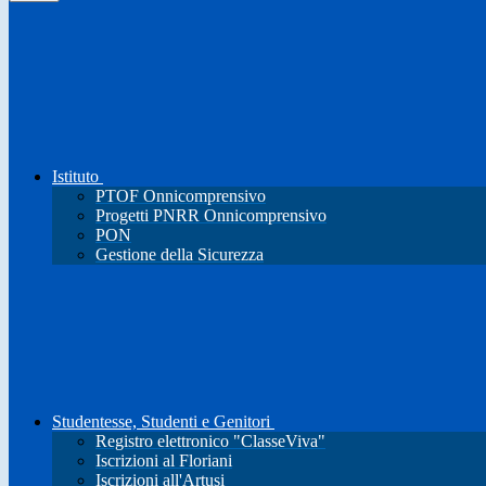
Istituto
PTOF Onnicomprensivo
Progetti PNRR Onnicomprensivo
PON
Gestione della Sicurezza
Studentesse, Studenti e Genitori
Registro elettronico "ClasseViva"
Iscrizioni al Floriani
Iscrizioni all'Artusi