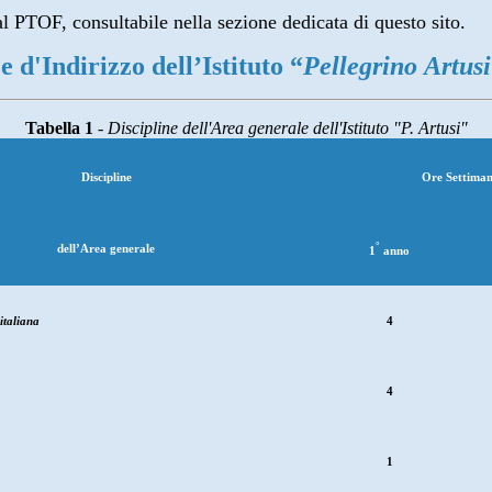
al PTOF, consultabile nella sezione dedicata di questo sito.
e d'Indirizzo dell’Istituto “
Pellegrino
Artusi
Tabella 1
- Discipline dell'Area generale dell'Istituto "P. Artusi"
Discipline
Ore Settiman
°
dell’Area generale
1
anno
italiana
4
4
1