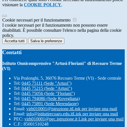
visionare la
COOKIE POLICY
.
Cookie necessari per il funzionamento
I cookie necessari per il funzionamento non possono essere
disabilitati. È possibile consultare l'elenco nella pagina della cookie
policy.
Accetta tutti
Salva le preferenze
Contatti
Istituto Onnicomprensivo "Artusi-Floriani" di Recoaro Terme
(VI)
Via Pralonghi, 5, 36076 Recoaro Terme (VI) - Sede centrale
Tel:
0445 75111 (Sede "Artusi")
Tel:
0445 75215 (Sede "Artusi")
Tel:
0445 75056 (Sede "Floriani")
Tel:
0445 794086 (Sede Rovegliana)
Tel:
0445 75891 (Sede Merendaore)
Email:
virh010001@istruzione.it
Link per inviare una mail
Email:
info@istitutirecoaro.edu.it
Link per inviare una mail
PEC:
virh010001@pec.istruzione.it
Link per inviare una mail
C.F.: 85001510248