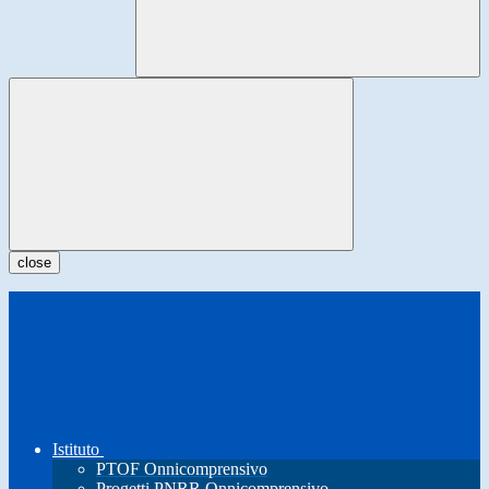
close
Istituto
PTOF Onnicomprensivo
Progetti PNRR Onnicomprensivo