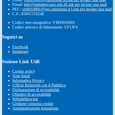
Email:
info@istitutirecoaro.edu.it
Link per inviare una mail
PEC:
virh010001@pec.istruzione.it
Link per inviare una mail
C.F.: 85001510248
Codice meccanografico: VIRH010001
Codice univoco di fatturazione: UF1JF4
Seguici su
Facebook
Instagram
Sezione Link Utili
Cookie policy
Note legali
Informativa Privacy
Ufficio Relazioni con il Pubblico
Dichiarazione di accessibilità
Obiettivi di accessibilità
Whistleblowing
Gestione consensi cookie
Amministrazione trasparente