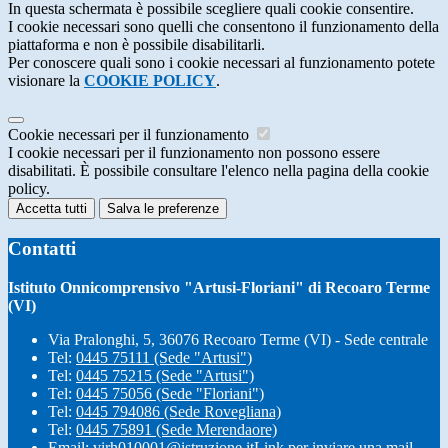
In questa schermata è possibile scegliere quali cookie consentire.
I cookie necessari sono quelli che consentono il funzionamento della
piattaforma e non è possibile disabilitarli.
Per conoscere quali sono i cookie necessari al funzionamento potete
visionare la
COOKIE POLICY
.
Cookie necessari per il funzionamento
I cookie necessari per il funzionamento non possono essere
disabilitati. È possibile consultare l'elenco nella pagina della cookie
policy.
Accetta tutti
Salva le preferenze
Contatti
Istituto Onnicomprensivo "Artusi-Floriani" di Recoaro Terme
(VI)
Via Pralonghi, 5, 36076 Recoaro Terme (VI) - Sede centrale
Tel:
0445 75111 (Sede "Artusi")
Tel:
0445 75215 (Sede "Artusi")
Tel:
0445 75056 (Sede "Floriani")
Tel:
0445 794086 (Sede Rovegliana)
Tel:
0445 75891 (Sede Merendaore)
Email:
virh010001@istruzione.it
Link per inviare una mail