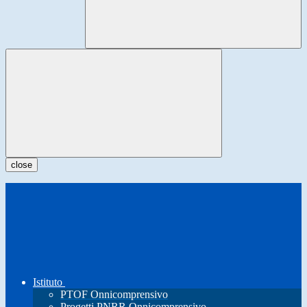
close
Istituto
PTOF Onnicomprensivo
Progetti PNRR Onnicomprensivo