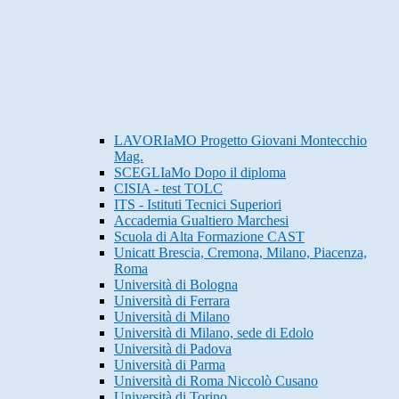
LAVORIaMO Progetto Giovani Montecchio
Mag.
SCEGLIaMo Dopo il diploma
CISIA - test TOLC
ITS - Istituti Tecnici Superiori
Accademia Gualtiero Marchesi
Scuola di Alta Formazione CAST
Unicatt Brescia, Cremona, Milano, Piacenza,
Roma
Università di Bologna
Università di Ferrara
Università di Milano
Università di Milano, sede di Edolo
Università di Padova
Università di Parma
Università di Roma Niccolò Cusano
Università di Torino