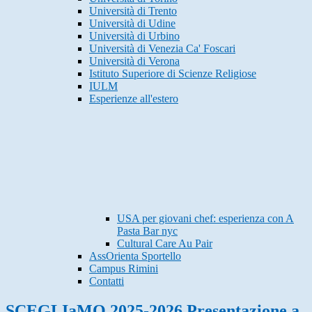
Università di Trento
Università di Udine
Università di Urbino
Università di Venezia Ca' Foscari
Università di Verona
Istituto Superiore di Scienze Religiose
IULM
Esperienze all'estero
USA per giovani chef: esperienza con A
Pasta Bar nyc
Cultural Care Au Pair
AssOrienta Sportello
Campus Rimini
Contatti
SCEGLIaMO 2025-2026 Presentazione a