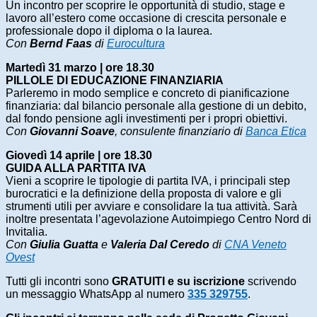
Un incontro per scoprire le opportunità di studio, stage e
lavoro all’estero come occasione di crescita personale e
professionale dopo il diploma o la laurea.
Con
Bernd Faas
di
Eurocultura
Martedì 31 marzo | ore 18.30
PILLOLE DI EDUCAZIONE FINANZIARIA
P
arleremo in modo semplice e concreto di pianificazione
finanziaria: dal bilancio personale alla gestione di un debito,
dal fondo pensione agli investimenti per i propri obiettivi.
Con
Giovanni Soave
, consulente finanziario di
Banca Etica
Giovedì 14 aprile | ore 18.30
GUIDA ALLA PARTITA IVA
Vieni a scoprire le tipologie di partita IVA, i principali step
burocratici e la definizione della proposta di valore e gli
strumenti utili per avviare e consolidare la tua attività. Sarà
inoltre presentata l’agevolazione Autoimpiego Centro Nord di
Invitalia.
Con
Giulia Guatta
e
Valeria Dal Ceredo
di
CNA Veneto
Ovest
Tutti gli incontri sono
GRATUITI e su iscrizione
scrivendo
un messaggio WhatsApp al numero
335 329755
.