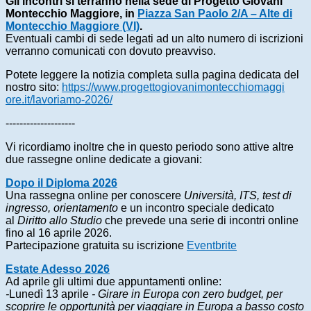
Gli incontri si terranno nella sede di Progetto Giovani
Montecchio Maggiore,
in
Piazza San Paolo 2/A – Alte di
Montecchio Maggiore (VI)
.
Eventuali cambi di sede legati ad un alto numero di iscrizioni
verranno comunicati con dovuto preavviso.
Potete leggere la notizia completa sulla pagina dedicata del
nostro sito:
https://www.
progettogiovanimontecchiomaggi
ore.it/lavoriamo-2026/
--------------------
Vi ricordiamo inoltre che in questo periodo sono attive altre
due rassegne online dedicate a giovani:
Dopo il Diploma 2026
Una rassegna online per conoscere
Università, ITS, test di
ingresso, orientamento
e un incontro speciale dedicato
al
Diritto allo Studio
che prevede una serie di incontri online
fino al 16 aprile 2026.
Partecipazione gratuita su iscrizione
Eventbrite
Estate Adesso 2026
Ad aprile gli ultimi due appuntamenti online:
-
Lunedì 13 aprile
- Girare in Europa con zero budget, per
scoprire le opportunità per viaggiare in Europa a basso costo