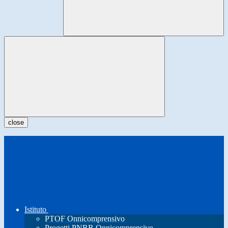
close
Istituto
PTOF Onnicomprensivo
Progetti PNRR Onnicomprensivo