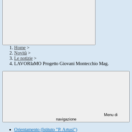
Home
>
Novità
>
Le notizie
>
LAVORIaMO Progetto Giovani Montecchio Mag.
Menu di
navigazione
Orientamento (Istituto "P. Artusi")