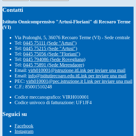
Contatti
Istituto Onnicomprensivo "Artusi-Floriani" di Recoaro Terme
(VI)
Via Pralonghi, 5, 36076 Recoaro Terme (VI) - Sede centrale
Tel:
0445 75111 (Sede "Artusi")
Tel:
0445 75215 (Sede "Artusi")
Tel:
0445 75056 (Sede "Floriani")
Tel:
0445 794086 (Sede Rovegliana)
Tel:
0445 75891 (Sede Merendaore)
Email:
virh010001@istruzione.it
Link per inviare una mail
Email:
info@istitutirecoaro.edu.it
Link per inviare una mail
PEC:
virh010001@pec.istruzione.it
Link per inviare una mail
C.F.: 85001510248
Codice meccanografico: VIRH010001
Codice univoco di fatturazione: UF1JF4
Seguici su
Facebook
Instagram