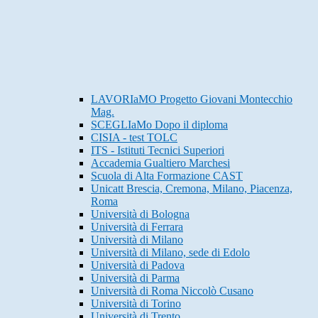
LAVORIaMO Progetto Giovani Montecchio
Mag.
SCEGLIaMo Dopo il diploma
CISIA - test TOLC
ITS - Istituti Tecnici Superiori
Accademia Gualtiero Marchesi
Scuola di Alta Formazione CAST
Unicatt Brescia, Cremona, Milano, Piacenza,
Roma
Università di Bologna
Università di Ferrara
Università di Milano
Università di Milano, sede di Edolo
Università di Padova
Università di Parma
Università di Roma Niccolò Cusano
Università di Torino
Università di Trento