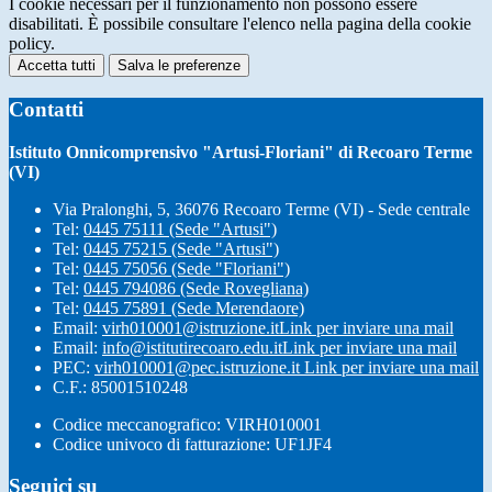
I cookie necessari per il funzionamento non possono essere
disabilitati. È possibile consultare l'elenco nella pagina della cookie
policy.
Accetta tutti
Salva le preferenze
Contatti
Istituto Onnicomprensivo "Artusi-Floriani" di Recoaro Terme
(VI)
Via Pralonghi, 5, 36076 Recoaro Terme (VI) - Sede centrale
Tel:
0445 75111 (Sede "Artusi")
Tel:
0445 75215 (Sede "Artusi")
Tel:
0445 75056 (Sede "Floriani")
Tel:
0445 794086 (Sede Rovegliana)
Tel:
0445 75891 (Sede Merendaore)
Email:
virh010001@istruzione.it
Link per inviare una mail
Email:
info@istitutirecoaro.edu.it
Link per inviare una mail
PEC:
virh010001@pec.istruzione.it
Link per inviare una mail
C.F.: 85001510248
Codice meccanografico: VIRH010001
Codice univoco di fatturazione: UF1JF4
Seguici su