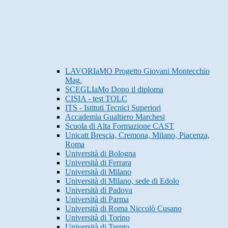
LAVORIaMO Progetto Giovani Montecchio
Mag.
SCEGLIaMo Dopo il diploma
CISIA - test TOLC
ITS - Istituti Tecnici Superiori
Accademia Gualtiero Marchesi
Scuola di Alta Formazione CAST
Unicatt Brescia, Cremona, Milano, Piacenza,
Roma
Università di Bologna
Università di Ferrara
Università di Milano
Università di Milano, sede di Edolo
Università di Padova
Università di Parma
Università di Roma Niccolò Cusano
Università di Torino
Università di Trento