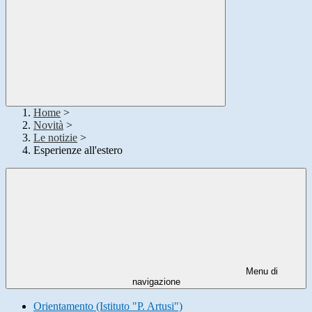
Home
>
Novità
>
Le notizie
>
Esperienze all'estero
Menu di
navigazione
Orientamento (Istituto "P. Artusi")