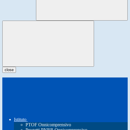
close
Istituto
PTOF Onnicomprensivo
Progetti PNRR Onnicomprensivo