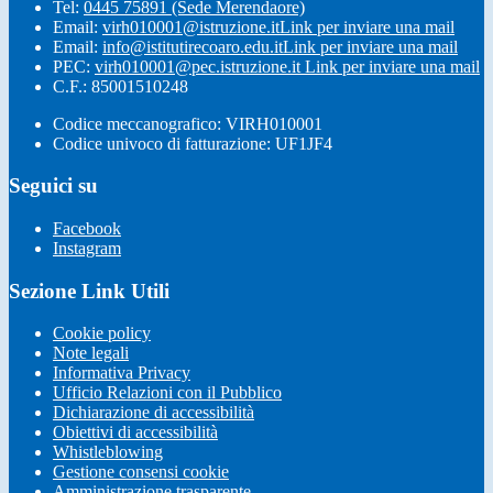
Tel:
0445 75891 (Sede Merendaore)
Email:
virh010001@istruzione.it
Link per inviare una mail
Email:
info@istitutirecoaro.edu.it
Link per inviare una mail
PEC:
virh010001@pec.istruzione.it
Link per inviare una mail
C.F.: 85001510248
Codice meccanografico: VIRH010001
Codice univoco di fatturazione: UF1JF4
Seguici su
Facebook
Instagram
Sezione Link Utili
Cookie policy
Note legali
Informativa Privacy
Ufficio Relazioni con il Pubblico
Dichiarazione di accessibilità
Obiettivi di accessibilità
Whistleblowing
Gestione consensi cookie
Amministrazione trasparente