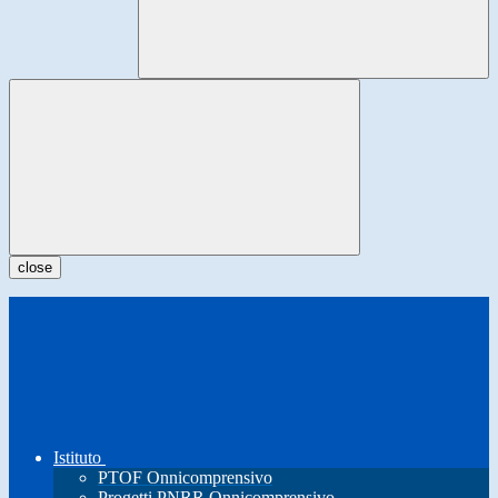
close
Istituto
PTOF Onnicomprensivo
Progetti PNRR Onnicomprensivo