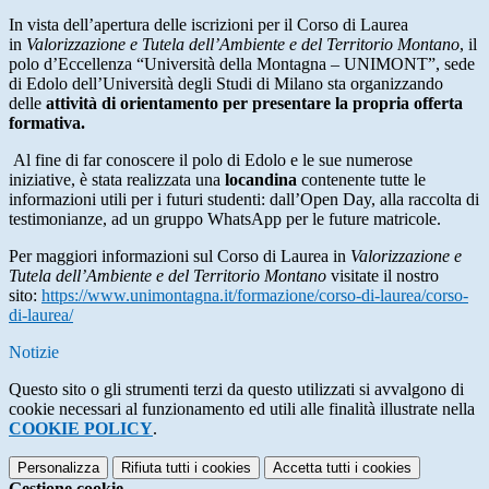
In vista dell’apertura delle iscrizioni per il Corso di Laurea
in
Valorizzazione e Tutela dell’Ambiente e del Territorio Montano
, il
polo d’Eccellenza “Università della Montagna – UNIMONT”, sede
di Edolo dell’Università degli Studi di Milano sta organizzando
delle
attività di orientamento per presentare la propria offerta
formativa.
Al fine di far conoscere il polo di Edolo e le sue numerose
iniziative, è stata realizzata una
locandina
contenente tutte le
informazioni utili per i futuri studenti: dall’Open Day, alla raccolta di
testimonianze, ad un gruppo WhatsApp per le future matricole.
Per maggiori informazioni sul Corso di Laurea in
Valorizzazione e
Tutela dell’Ambiente e del Territorio Montano
visitate il nostro
sito:
https://www.unimontagna.it/
formazione/corso-di-laurea/
corso-
di-laurea/
Notizie
Questo sito o gli strumenti terzi da questo utilizzati si avvalgono di
cookie necessari al funzionamento ed utili alle finalità illustrate nella
COOKIE POLICY
.
Personalizza
Rifiuta tutti
i cookies
Accetta tutti
i cookies
Gestione cookie