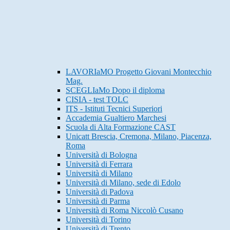
LAVORIaMO Progetto Giovani Montecchio
Mag.
SCEGLIaMo Dopo il diploma
CISIA - test TOLC
ITS - Istituti Tecnici Superiori
Accademia Gualtiero Marchesi
Scuola di Alta Formazione CAST
Unicatt Brescia, Cremona, Milano, Piacenza,
Roma
Università di Bologna
Università di Ferrara
Università di Milano
Università di Milano, sede di Edolo
Università di Padova
Università di Parma
Università di Roma Niccolò Cusano
Università di Torino
Università di Trento