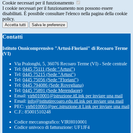
Cookie necessari per il funzionamento
I cookie necessari per il funzionamento non possono essere
disabilitati. È possibile consultare l'elenco nella pagina della cookie
policy.
Accetta tutti
Salva le preferenze
Contatti
Istituto Onnicomprensivo "Artusi-Floriani" di Recoaro Terme
(VI)
Via Pralonghi, 5, 36076 Recoaro Terme (VI) - Sede centrale
Tel:
0445 75111 (Sede "Artusi")
Tel:
0445 75215 (Sede "Artusi")
Tel:
0445 75056 (Sede "Floriani")
Tel:
0445 794086 (Sede Rovegliana)
Tel:
0445 75891 (Sede Merendaore)
Email:
virh010001@istruzione.it
Link per inviare una mail
Email:
info@istitutirecoaro.edu.it
Link per inviare una mail
PEC:
virh010001@pec.istruzione.it
Link per inviare una mail
C.F.: 85001510248
Codice meccanografico: VIRH010001
Codice univoco di fatturazione: UF1JF4