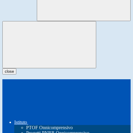
close
Istituto
PTOF Onnicomprensivo
Progetti PNRR Onnicomprensivo