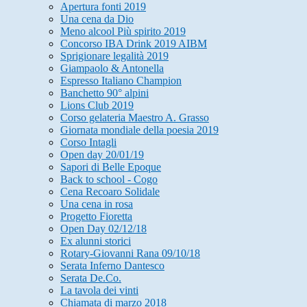
Apertura fonti 2019
Una cena da Dio
Meno alcool Più spirito 2019
Concorso IBA Drink 2019 AIBM
Sprigionare legalità 2019
Giampaolo & Antonella
Espresso Italiano Champion
Banchetto 90° alpini
Lions Club 2019
Corso gelateria Maestro A. Grasso
Giornata mondiale della poesia 2019
Corso Intagli
Open day 20/01/19
Sapori di Belle Epoque
Back to school - Cogo
Cena Recoaro Solidale
Una cena in rosa
Progetto Fioretta
Open Day 02/12/18
Ex alunni storici
Rotary-Giovanni Rana 09/10/18
Serata Inferno Dantesco
Serata De.Co.
La tavola dei vinti
Chiamata di marzo 2018