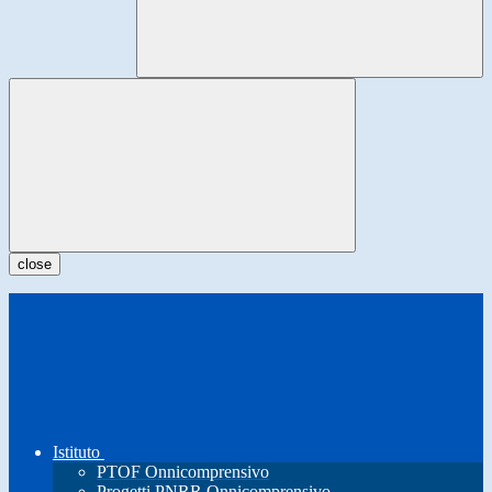
close
Istituto
PTOF Onnicomprensivo
Progetti PNRR Onnicomprensivo