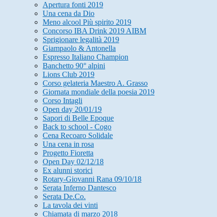
Apertura fonti 2019
Una cena da Dio
Meno alcool Più spirito 2019
Concorso IBA Drink 2019 AIBM
Sprigionare legalità 2019
Giampaolo & Antonella
Espresso Italiano Champion
Banchetto 90° alpini
Lions Club 2019
Corso gelateria Maestro A. Grasso
Giornata mondiale della poesia 2019
Corso Intagli
Open day 20/01/19
Sapori di Belle Epoque
Back to school - Cogo
Cena Recoaro Solidale
Una cena in rosa
Progetto Fioretta
Open Day 02/12/18
Ex alunni storici
Rotary-Giovanni Rana 09/10/18
Serata Inferno Dantesco
Serata De.Co.
La tavola dei vinti
Chiamata di marzo 2018