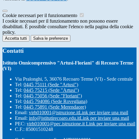
Cookie necessari per il funzionamento
I cookie necessari per il funzionamento non possono essere
disabilitati. È possibile consultare l'elenco nella pagina della cookie
policy.
Accetta tutti
Salva le preferenze
Contatti
Istituto Onnicomprensivo "Artusi-Floriani" di Recoaro Terme
(VI)
Via Pralonghi, 5, 36076 Recoaro Terme (VI) - Sede centrale
Tel:
0445 75111 (Sede "Artusi")
Tel:
0445 75215 (Sede "Artusi")
Tel:
0445 75056 (Sede "Floriani")
Tel:
0445 794086 (Sede Rovegliana)
Tel:
0445 75891 (Sede Merendaore)
Email:
virh010001@istruzione.it
Link per inviare una mail
Email:
info@istitutirecoaro.edu.it
Link per inviare una mail
PEC:
virh010001@pec.istruzione.it
Link per inviare una mail
C.F.: 85001510248