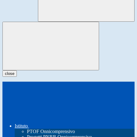
close
Istituto
PTOF Onnicomprensivo
Progetti PNRR Onnicomprensivo