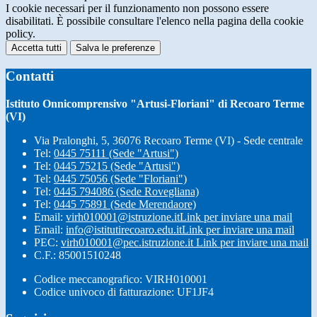
I cookie necessari per il funzionamento non possono essere
disabilitati. È possibile consultare l'elenco nella pagina della cookie
policy.
Accetta tutti
Salva le preferenze
Contatti
Istituto Onnicomprensivo "Artusi-Floriani" di Recoaro Terme
(VI)
Via Pralonghi, 5, 36076 Recoaro Terme (VI) - Sede centrale
Tel:
0445 75111 (Sede "Artusi")
Tel:
0445 75215 (Sede "Artusi")
Tel:
0445 75056 (Sede "Floriani")
Tel:
0445 794086 (Sede Rovegliana)
Tel:
0445 75891 (Sede Merendaore)
Email:
virh010001@istruzione.it
Link per inviare una mail
Email:
info@istitutirecoaro.edu.it
Link per inviare una mail
PEC:
virh010001@pec.istruzione.it
Link per inviare una mail
C.F.: 85001510248
Codice meccanografico: VIRH010001
Codice univoco di fatturazione: UF1JF4