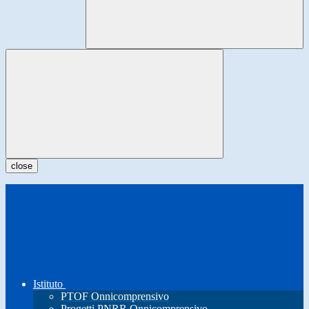
close
Istituto
PTOF Onnicomprensivo
Progetti PNRR Onnicomprensivo