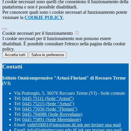
I cookie necessari sono quelli che consentono il funzionamento della
piattaforma e non è possibile disabilitarli.
Per conoscere quali sono i cookie necessari al funzionamento potete
visionare la
COOKIE POLICY
.
Cookie necessari per il funzionamento
I cookie necessari per il funzionamento non possono essere
disabilitati. È possibile consultare l'elenco nella pagina della cookie
policy.
Accetta tutti
Salva le preferenze
Contatti
Istituto Onnicomprensivo "Artusi-Floriani" di Recoaro Terme
(VI)
Via Pralonghi, 5, 36076 Recoaro Terme (VI) - Sede centrale
Tel:
0445 75111 (Sede "Artusi")
Tel:
0445 75215 (Sede "Artusi")
Tel:
0445 75056 (Sede "Floriani")
Tel:
0445 794086 (Sede Rovegliana)
Tel:
0445 75891 (Sede Merendaore)
Email:
virh010001@istruzione.it
Link per inviare una mail
Email:
info@istitutirecoaro.edu.it
Link per inviare una mail