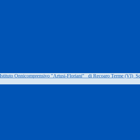
Istituto Onnicomprensivo "Artusi-Floriani"
di Recoaro Terme (VI)
Sc