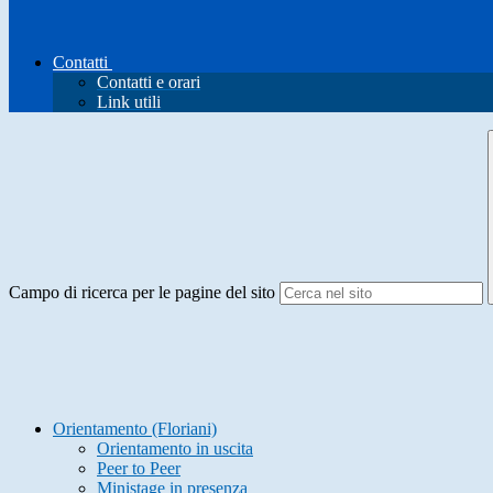
Contatti
Contatti e orari
Link utili
Campo di ricerca per le pagine del sito
Orientamento (Floriani)
Orientamento in uscita
Peer to Peer
Ministage in presenza