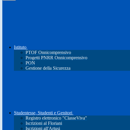
Istituto
PTOF Onnicomprensivo
Progetti PNRR Onnicomprensivo
PON
Gestione della Sicurezza
Studentesse, Studenti e Genitori
Registro elettronico "ClasseViva"
Iscrizioni al Floriani
Iscrizioni all'Artusi