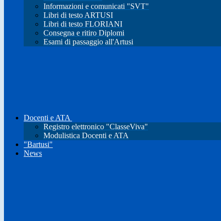
Informazioni e comunicati "SVT"
Libri di testo ARTUSI
Libri di testo FLORIANI
Consegna e ritiro Diplomi
Esami di passaggio all'Artusi
Docenti e ATA
Registro elettronico "ClasseViva"
Modulistica Docenti e ATA
"Bartusi"
News