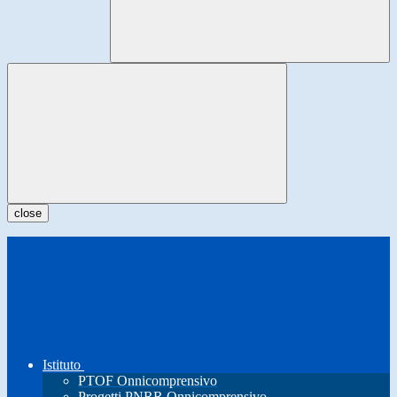
close
Istituto
PTOF Onnicomprensivo
Progetti PNRR Onnicomprensivo