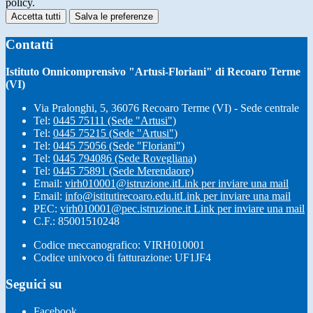
policy.
Accetta tutti
Salva le preferenze
Contatti
Istituto Onnicomprensivo "Artusi-Floriani" di Recoaro Terme
(VI)
Via Pralonghi, 5, 36076 Recoaro Terme (VI) - Sede centrale
Tel:
0445 75111 (Sede "Artusi")
Tel:
0445 75215 (Sede "Artusi")
Tel:
0445 75056 (Sede "Floriani")
Tel:
0445 794086 (Sede Rovegliana)
Tel:
0445 75891 (Sede Merendaore)
Email:
virh010001@istruzione.it
Link per inviare una mail
Email:
info@istitutirecoaro.edu.it
Link per inviare una mail
PEC:
virh010001@pec.istruzione.it
Link per inviare una mail
C.F.: 85001510248
Codice meccanografico: VIRH010001
Codice univoco di fatturazione: UF1JF4
Seguici su
Facebook