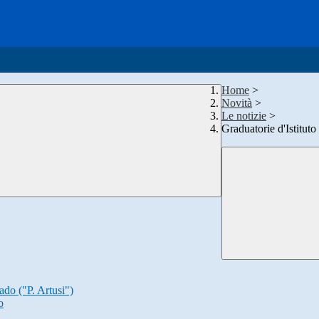
Home
>
Novità
>
Le notizie
>
Graduatorie d'Istitut
ado ("P. Artusi")
o