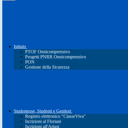
Istituto
PTOF Onnicomprensivo
Progetti PNRR Onnicomprensivo
PON
Gestione della Sicurezza
Studentesse, Studenti e Genitori
Registro elettronico "ClasseViva"
Iscrizioni al Floriani
Iscrizioni all'Artusi