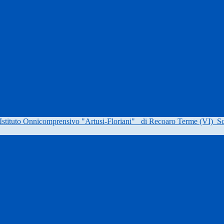
Istituto Onnicomprensivo "Artusi-Floriani"
di Recoaro Terme (VI)
Sc