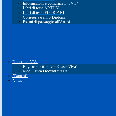
Informazioni e comunicati "SVT"
Libri di testo ARTUSI
Libri di testo FLORIANI
Consegna e ritiro Diplomi
Esami di passaggio all'Artusi
Docenti e ATA
Registro elettronico "ClasseViva"
Modulistica Docenti e ATA
"Bartusi"
News