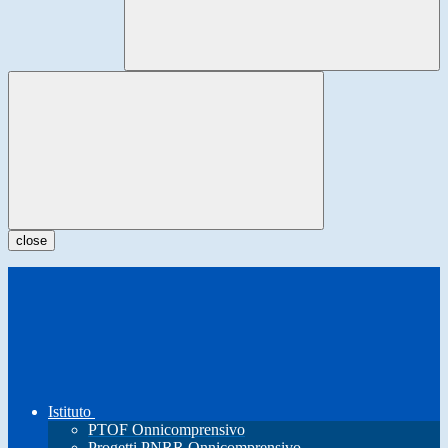
close
Istituto
PTOF Onnicomprensivo
Progetti PNRR Onnicomprensivo