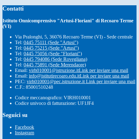
Contatti
Istituto Onnicomprensivo "Artusi-Floriani" di Recoaro Terme
(VI)
Via Pralonghi, 5, 36076 Recoaro Terme (VI) - Sede centrale
Tel:
0445 75111 (Sede "Artusi")
Tel:
0445 75215 (Sede "Artusi")
Tel:
0445 75056 (Sede "Floriani")
Tel:
0445 794086 (Sede Rovegliana)
Tel:
0445 75891 (Sede Merendaore)
Email:
virh010001@istruzione.it
Link per inviare una mail
Email:
info@istitutirecoaro.edu.it
Link per inviare una mail
PEC:
virh010001@pec.istruzione.it
Link per inviare una mail
C.F.: 85001510248
Codice meccanografico: VIRH010001
Codice univoco di fatturazione: UF1JF4
Seguici su
Facebook
Instagram