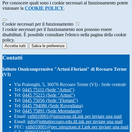
Per conoscere quali sono i cookie necessari al funzionamento potete
visionare la
COOKIE POLICY
.
Cookie necessari per il funzionamento
I cookie necessari per il funzionamento non possono essere
disabilitati. È possibile consultare l'elenco nella pagina della cookie
policy.
Accetta tutti
Salva le preferenze
Contatti
Istituto Onnicomprensivo "Artusi-Floriani" di Recoaro Terme
(VI)
Via Pralonghi, 5, 36076 Recoaro Terme (VI) - Sede centrale
Tel:
0445 75111 (Sede "Artusi")
Tel:
0445 75215 (Sede "Artusi")
Tel:
0445 75056 (Sede "Floriani")
Tel:
0445 794086 (Sede Rovegliana)
Tel:
0445 75891 (Sede Merendaore)
Email:
virh010001@istruzione.it
Link per inviare una mail
Email:
info@istitutirecoaro.edu.it
Link per inviare una mail
PEC:
virh010001@pec.istruzione.it
Link per inviare una mail