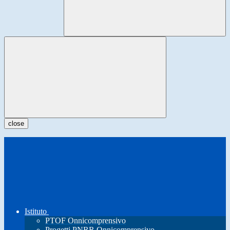
close
Istituto
PTOF Onnicomprensivo
Progetti PNRR Onnicomprensivo