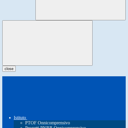
close
Istituto
PTOF Onnicomprensivo
Progetti PNRR Onnicomprensivo