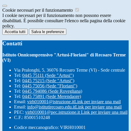
Cookie necessari per il funzionamento
I cookie necessari per il funzionamento non possono essere
disabilitati. È possibile consultare l'elenco nella pagina della cookie
policy.
Accetta tutti
Salva le preferenze
Contatti
Istituto Onnicomprensivo "Artusi-Floriani" di Recoaro Terme
(VI)
Via Pralonghi, 5, 36076 Recoaro Terme (VI) - Sede centrale
Tel:
0445 75111 (Sede "Artusi")
Tel:
0445 75215 (Sede "Artusi")
Tel:
0445 75056 (Sede "Floriani")
Tel:
0445 794086 (Sede Rovegliana)
Tel:
0445 75891 (Sede Merendaore)
Email:
virh010001@istruzione.it
Link per inviare una mail
Email:
info@istitutirecoaro.edu.it
Link per inviare una mail
PEC:
virh010001@pec.istruzione.it
Link per inviare una mail
C.F.: 85001510248
Codice meccanografico: VIRH010001