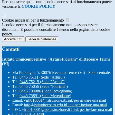
Per conoscere quali sono i cookie necessari al funzionamento potete
visionare la
COOKIE POLICY
.
Cookie necessari per il funzionamento
I cookie necessari per il funzionamento non possono essere
disabilitati. È possibile consultare l'elenco nella pagina della cookie
policy.
Accetta tutti
Salva le preferenze
Contatti
Istituto Onnicomprensivo "Artusi-Floriani" di Recoaro Terme
(VI)
Via Pralonghi, 5, 36076 Recoaro Terme (VI) - Sede centrale
Tel:
0445 75111 (Sede "Artusi")
Tel:
0445 75215 (Sede "Artusi")
Tel:
0445 75056 (Sede "Floriani")
Tel:
0445 794086 (Sede Rovegliana)
Tel:
0445 75891 (Sede Merendaore)
Email:
virh010001@istruzione.it
Link per inviare una mail
Email:
info@istitutirecoaro.edu.it
Link per inviare una mail
PEC:
virh010001@pec.istruzione.it
Link per inviare una mail
C.F.: 85001510248