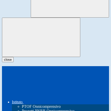
close
Istituto
PTOF Onnicomprensivo
Progetti PNRR Onnicomprensivo