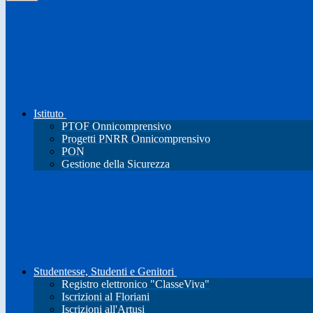
Istituto
PTOF Onnicomprensivo
Progetti PNRR Onnicomprensivo
PON
Gestione della Sicurezza
Studentesse, Studenti e Genitori
Registro elettronico "ClasseViva"
Iscrizioni al Floriani
Iscrizioni all'Artusi