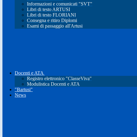
Informazioni e comunicati "SVT"
Libri di testo ARTUSI
Libri di testo FLORIANI
Consegna e ritiro Diplomi
Esami di passaggio all'Artusi
Docenti e ATA
Registro elettronico "ClasseViva"
Modulistica Docenti e ATA
"Bartusi"
News