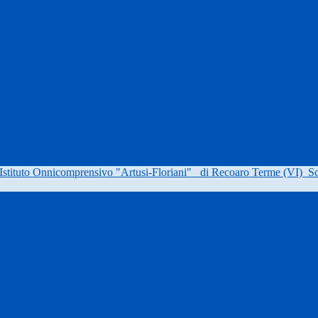
Istituto Onnicomprensivo "Artusi-Floriani"
di Recoaro Terme (VI)
Sc