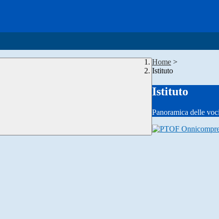
Home
>
Istituto
Istituto
Panoramica delle voc