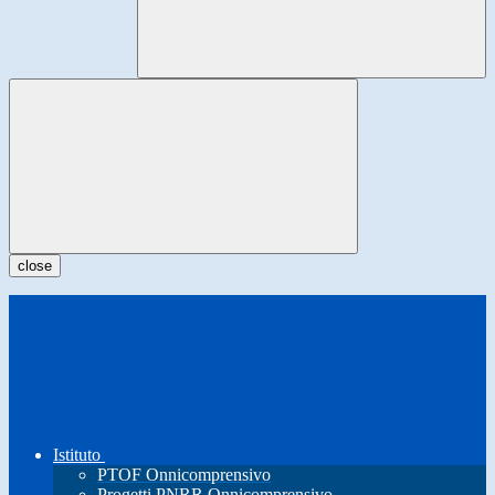
close
Istituto
PTOF Onnicomprensivo
Progetti PNRR Onnicomprensivo