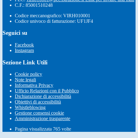
C.F.: 85001510248
Codice meccanografico: VIRH010001
Codice univoco di fatturazione: UF1JF4
Seguici su
Facebook
Instagram
Sezione Link Utili
Cookie policy
Note legali
Informativa Privacy
Ufficio Relazioni con il Pubblico
Dichiarazione di accessibilità
Obiettivi di accessibilità
Whistleblowing
Gestione consensi cookie
Amministrazione trasparente
Pagina visualizzata
765
volte