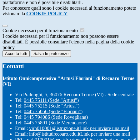
piattaforma e non è possibile disabilitarli.
Per conoscere quali sono i cookie necessari al funzionamento potete
visionare la
COOKIE POLICY
.
Cookie necessari per il funzionamento
I cookie necessari per il funzionamento non possono essere
disabilitati. È possibile consultare l'elenco nella pagina della cookie
policy.
Accetta tutti
Salva le preferenze
Contatti
Istituto Onnicomprensivo "Artusi-Floriani" di Recoaro Terme
(VI)
Via Pralonghi, 5, 36076 Recoaro Terme (VI) - Sede centrale
Tel:
0445 75111 (Sede "Artusi")
Tel:
0445 75215 (Sede "Artusi")
Tel:
0445 75056 (Sede "Floriani")
Tel:
0445 794086 (Sede Rovegliana)
Tel:
0445 75891 (Sede Merendaore)
Email:
virh010001@istruzione.it
Link per inviare una mail
Email:
info@istitutirecoaro.edu.it
Link per inviare una mail
PEC:
virh010001@pec.istruzione.it
Link per inviare una mail