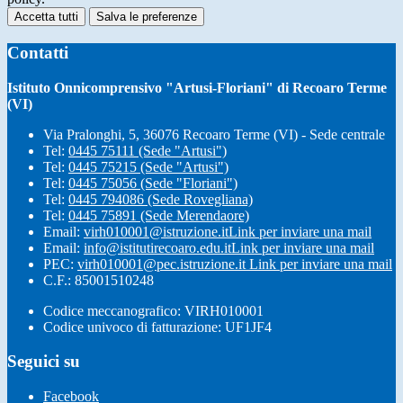
Accetta tutti
Salva le preferenze
Contatti
Istituto Onnicomprensivo "Artusi-Floriani" di Recoaro Terme
(VI)
Via Pralonghi, 5, 36076 Recoaro Terme (VI) - Sede centrale
Tel:
0445 75111 (Sede "Artusi")
Tel:
0445 75215 (Sede "Artusi")
Tel:
0445 75056 (Sede "Floriani")
Tel:
0445 794086 (Sede Rovegliana)
Tel:
0445 75891 (Sede Merendaore)
Email:
virh010001@istruzione.it
Link per inviare una mail
Email:
info@istitutirecoaro.edu.it
Link per inviare una mail
PEC:
virh010001@pec.istruzione.it
Link per inviare una mail
C.F.: 85001510248
Codice meccanografico: VIRH010001
Codice univoco di fatturazione: UF1JF4
Seguici su
Facebook