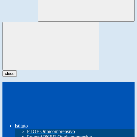
close
Istituto
PTOF Onnicomprensivo
Progetti PNRR Onnicomprensivo