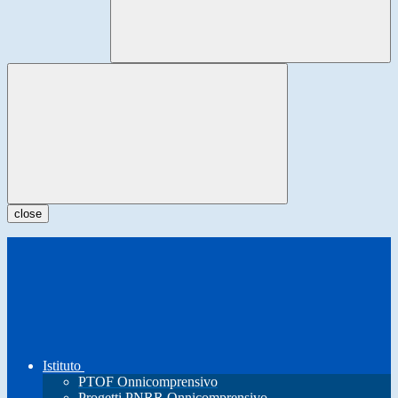
close
Istituto
PTOF Onnicomprensivo
Progetti PNRR Onnicomprensivo