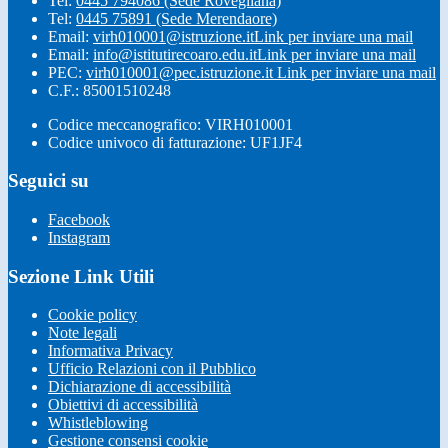
Tel:
0445 794086 (Sede Rovegliana)
Tel:
0445 75891 (Sede Merendaore)
Email:
virh010001@istruzione.it
Link per inviare una mail
Email:
info@istitutirecoaro.edu.it
Link per inviare una mail
PEC:
virh010001@pec.istruzione.it
Link per inviare una mail
C.F.: 85001510248
Codice meccanografico: VIRH010001
Codice univoco di fatturazione: UF1JF4
Seguici su
Facebook
Instagram
Sezione Link Utili
Cookie policy
Note legali
Informativa Privacy
Ufficio Relazioni con il Pubblico
Dichiarazione di accessibilità
Obiettivi di accessibilità
Whistleblowing
Gestione consensi cookie