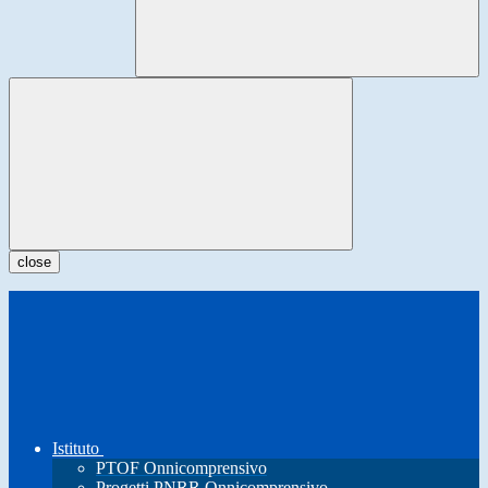
close
Istituto
PTOF Onnicomprensivo
Progetti PNRR Onnicomprensivo