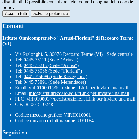
disabilitati. È possibile consultare l'elenco nella pagina della cookie
policy.
Accetta tutti
Salva le preferenze
Contatti
Istituto Onnicomprensivo "Artusi-Floriani" di Recoaro Terme
(VI)
Via Pralonghi, 5, 36076 Recoaro Terme (VI) - Sede centrale
Tel:
0445 75111 (Sede "Artusi")
Tel:
0445 75215 (Sede "Artusi")
Tel:
0445 75056 (Sede "Floriani")
Tel:
0445 794086 (Sede Rovegliana)
Tel:
0445 75891 (Sede Merendaore)
Email:
virh010001@istruzione.it
Link per inviare una mail
Email:
info@istitutirecoaro.edu.it
Link per inviare una mail
PEC:
virh010001@pec.istruzione.it
Link per inviare una mail
C.F.: 85001510248
Codice meccanografico: VIRH010001
Codice univoco di fatturazione: UF1JF4
Seguici su