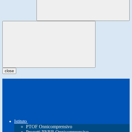
close
Istituto
PTOF Onnicomprensivo
Progetti PNRR Onnicomprensivo