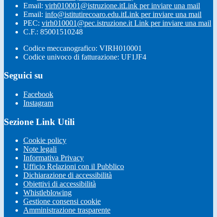
Email:
virh010001@istruzione.it
Link per inviare una mail
Email:
info@istitutirecoaro.edu.it
Link per inviare una mail
PEC:
virh010001@pec.istruzione.it
Link per inviare una mail
C.F.: 85001510248
Codice meccanografico: VIRH010001
Codice univoco di fatturazione: UF1JF4
Seguici su
Facebook
Instagram
Sezione Link Utili
Cookie policy
Note legali
Informativa Privacy
Ufficio Relazioni con il Pubblico
Dichiarazione di accessibilità
Obiettivi di accessibilità
Whistleblowing
Gestione consensi cookie
Amministrazione trasparente