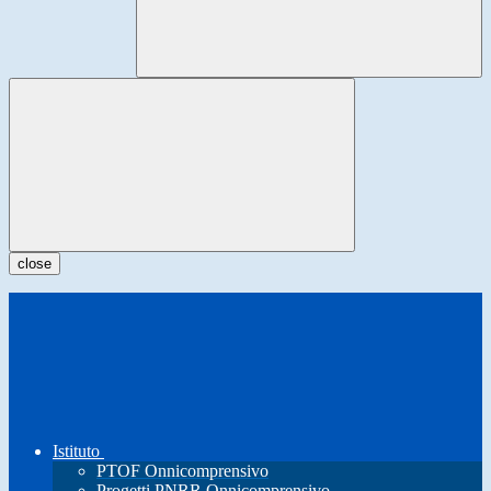
close
Istituto
PTOF Onnicomprensivo
Progetti PNRR Onnicomprensivo