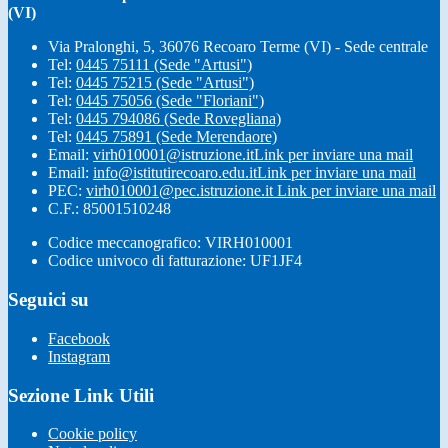
(VI)
Via Pralonghi, 5, 36076 Recoaro Terme (VI) - Sede centrale
Tel:
0445 75111 (Sede "Artusi")
Tel:
0445 75215 (Sede "Artusi")
Tel:
0445 75056 (Sede "Floriani")
Tel:
0445 794086 (Sede Rovegliana)
Tel:
0445 75891 (Sede Merendaore)
Email:
virh010001@istruzione.it
Link per inviare una mail
Email:
info@istitutirecoaro.edu.it
Link per inviare una mail
PEC:
virh010001@pec.istruzione.it
Link per inviare una mail
C.F.: 85001510248
Codice meccanografico: VIRH010001
Codice univoco di fatturazione: UF1JF4
Seguici su
Facebook
Instagram
Sezione Link Utili
Cookie policy