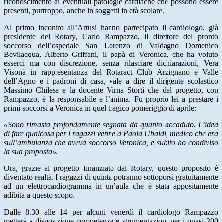
riconoscimento di eventuali patologie cardiache che possono essere
presenti, purtroppo, anche in soggetti in età scolare.
Al primo incontro all’Artusi hanno partecipato il cardiologo, già
presidente del Rotary, Carlo Rampazzo, il direttore del pronto
soccorso dell’ospedale San Lorenzo di Valdagno Domenico
Bevilacqua, Alberto Griffani, il papà di Veronica, che ha voluto
esserci ma con discrezione, senza rilasciare dichiarazioni, Vera
Visonà in rappresentanza del Rotaract Club Arzignano e Valle
dell’Agno e i padroni di casa, vale a dire il dirigente scolastico
Massimo Chilese e la docente Virna Storti che del progetto, con
Rampazzo, è la responsabile e l’anima. Fu proprio lei a prestare i
primi soccorsi a Veronica in quel tragico pomeriggio di aprile:
«Sono rimasta profondamente segnata da quanto accaduto. L’idea
di fare qualcosa per i ragazzi venne a Paola Ubaldi, medico che era
sull’ambulanza che aveva soccorso Veronica, e subito ho condiviso
la sua proposta»
.
Ora, grazie al progetto finanziato dal Rotary, questo proposito è
diventato realtà. I ragazzi di quinta potranno sottoporsi gratuitamente
ad un elettrocardiogramma in un’aula che è stata appositamente
adibita a questo scopo.
Dalle 8.30 alle 14 per alcuni venerdì il cardiologo Rampazzo
metterà a disposizione competenze e strumentazioni per i quasi 200