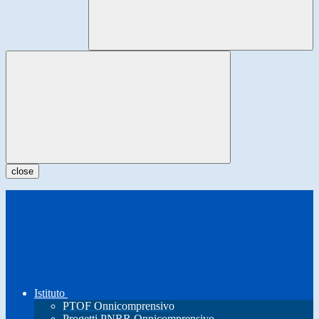
close
Istituto
PTOF Onnicomprensivo
Progetti PNRR Onnicomprensivo