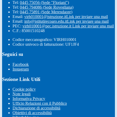
Tel:
0445 75056 (Sede "Floriani")
Tel:
0445 794086 (Sede Rovegliana)
Tel:
0445 75891 (Sede Merendaore)
Email:
virh010001@istruzione.it
Link per inviare una mail
Email:
info@istitutirecoaro.edu.it
Link per inviare una mail
PEC:
virh010001@pec.istruzione.it
Link per inviare una mail
C.F.: 85001510248
Codice meccanografico: VIRH010001
Codice univoco di fatturazione: UF1JF4
Seguici su
Facebook
Instagram
Sezione Link Utili
Cookie policy
Note legali
Informativa Privacy
Ufficio Relazioni con il Pubblico
Dichiarazione di accessibilità
Obiettivi di accessibilità