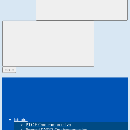
close
Istituto
PTOF Onnicomprensivo
Progetti PNRR Onnicomprensivo