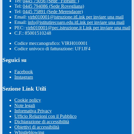
Tel:
0445 75056 (Sede "Floriani")
Tel:
0445 794086 (Sede Rovegliana)
Tel:
0445 75891 (Sede Merendaore)
Email:
virh010001@istruzione.it
Link per inviare una mail
Email:
info@istitutirecoaro.edu.it
Link per inviare una mail
PEC:
virh010001@pec.istruzione.it
Link per inviare una mail
C.F.: 85001510248
Codice meccanografico: VIRH010001
Codice univoco di fatturazione: UF1JF4
Seguici su
Facebook
Instagram
Sezione Link Utili
Cookie policy
Note legali
Informativa Privacy
Ufficio Relazioni con il Pubblico
Dichiarazione di accessibilità
Obiettivi di accessibilità
Whistleblowing