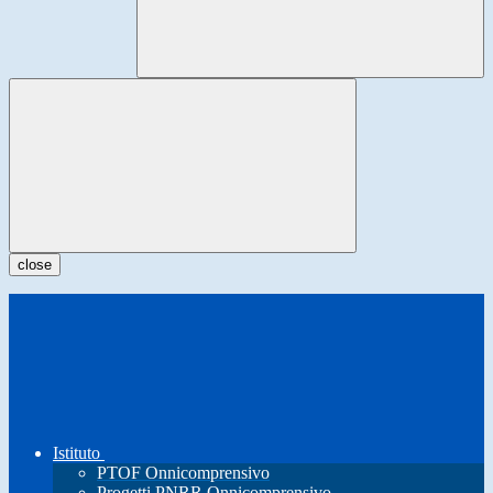
close
Istituto
PTOF Onnicomprensivo
Progetti PNRR Onnicomprensivo