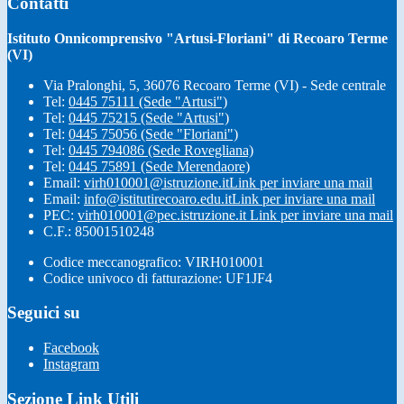
Contatti
Istituto Onnicomprensivo "Artusi-Floriani" di Recoaro Terme
(VI)
Via Pralonghi, 5, 36076 Recoaro Terme (VI) - Sede centrale
Tel:
0445 75111 (Sede "Artusi")
Tel:
0445 75215 (Sede "Artusi")
Tel:
0445 75056 (Sede "Floriani")
Tel:
0445 794086 (Sede Rovegliana)
Tel:
0445 75891 (Sede Merendaore)
Email:
virh010001@istruzione.it
Link per inviare una mail
Email:
info@istitutirecoaro.edu.it
Link per inviare una mail
PEC:
virh010001@pec.istruzione.it
Link per inviare una mail
C.F.: 85001510248
Codice meccanografico: VIRH010001
Codice univoco di fatturazione: UF1JF4
Seguici su
Facebook
Instagram
Sezione Link Utili