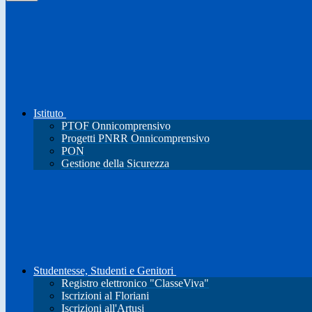
Istituto
PTOF Onnicomprensivo
Progetti PNRR Onnicomprensivo
PON
Gestione della Sicurezza
Studentesse, Studenti e Genitori
Registro elettronico "ClasseViva"
Iscrizioni al Floriani
Iscrizioni all'Artusi