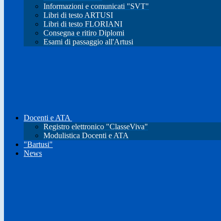
Informazioni e comunicati "SVT"
Libri di testo ARTUSI
Libri di testo FLORIANI
Consegna e ritiro Diplomi
Esami di passaggio all'Artusi
Docenti e ATA
Registro elettronico "ClasseViva"
Modulistica Docenti e ATA
"Bartusi"
News