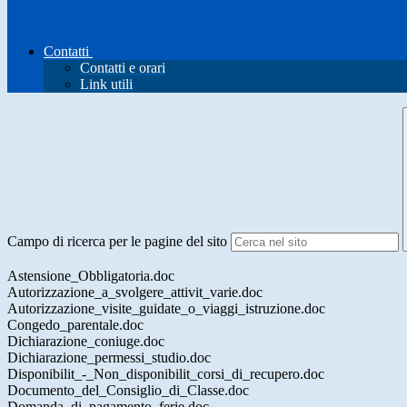
Contatti
Contatti e orari
Link utili
Campo di ricerca per le pagine del sito
Astensione_Obbligatoria.doc
Autorizzazione_a_svolgere_attivit_varie.doc
Autorizzazione_visite_guidate_o_viaggi_istruzione.doc
Congedo_parentale.doc
Dichiarazione_coniuge.doc
Dichiarazione_permessi_studio.doc
Disponibilit_-_Non_disponibilit_corsi_di_recupero.doc
Documento_del_Consiglio_di_Classe.doc
Domanda_di_pagamento_ferie.doc