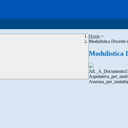
Home
>
Modulistica Docenti
Modulistica 
All._A_Documento1
Aspettativa_per_moti
Assenza_per_malattia