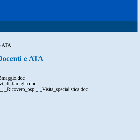
 e ATA
Docenti e ATA
5maggio.doc
vi_di_famiglia.doc
_-_Ricovero_osp._-_Visita_specialistica.doc