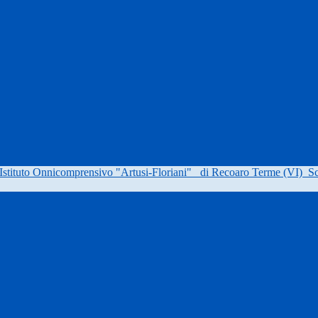
Istituto Onnicomprensivo "Artusi-Floriani"
di Recoaro Terme (VI)
Sc