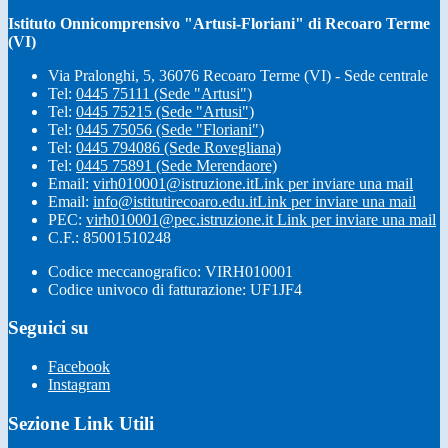
Istituto Onnicomprensivo "Artusi-Floriani" di Recoaro Terme
(VI)
Via Pralonghi, 5, 36076 Recoaro Terme (VI) - Sede centrale
Tel:
0445 75111 (Sede "Artusi")
Tel:
0445 75215 (Sede "Artusi")
Tel:
0445 75056 (Sede "Floriani")
Tel:
0445 794086 (Sede Rovegliana)
Tel:
0445 75891 (Sede Merendaore)
Email:
virh010001@istruzione.it
Link per inviare una mail
Email:
info@istitutirecoaro.edu.it
Link per inviare una mail
PEC:
virh010001@pec.istruzione.it
Link per inviare una mail
C.F.: 85001510248
Codice meccanografico: VIRH010001
Codice univoco di fatturazione: UF1JF4
Seguici su
Facebook
Instagram
Sezione Link Utili