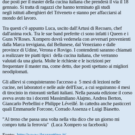
due posti per il master della cucina italiana che prenderà il via il 18
gennaio. Si tratta di ragazzi che hanno terminato gli studi
negli istituti alberghieri del Triveneto e stanno per affacciarsi al
mondo del lavoro.
Tra questi c'è appunto Luca, uscito dall'Artusi di Recoaro, chef
dall'anima rock. Tra le sue band preferite ci sono infatti i Queen e i
Guns N'Roses. Xompero dovrà vedersela con avversari provenienti
dalla Marca trevigiana, dal Bellunese, dal Veneziano e dalle
province di Udine, Verona e Rovigo. I contendenti saranno chiamati
a realizzare tre piatti tipici della cucina italiana, che verranno
valutati da una giuria. Molte le richieste e le iscrizioni per
frequentare il master ma, come detto, due posti spettano ai migliori
neodiplomati.
Gli allievi si conquisteranno l'accesso a 5 mesi di lezioni nelle
cucine, nei laboratori e nelle aule dell'Esac, a cui seguiranno 4 mesi
di tirocinio in ristoranti stellati italiani. Nella passata edizione il corso
aveva avuto tra i docenti Massimiliano Alajmo, Andrea Berton,
Giancarlo Perbellini e Philippe Léveillé. In cattedra anche pasticceri
quali Emmanuele Forcone, Corrado Assenza e Luigi Biasetto.
"Al treno che passa una volta nella vita dico che un giorno mi
compro tutta la ferrovia" (Luca Xompero su facebook)
Fonte:
http://www.ilgazzettino.it/