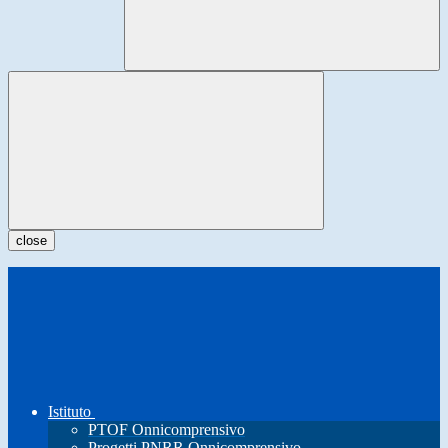
close
Istituto
PTOF Onnicomprensivo
Progetti PNRR Onnicomprensivo