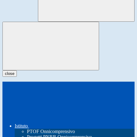
close
Istituto
PTOF Onnicomprensivo
Progetti PNRR Onnicomprensivo