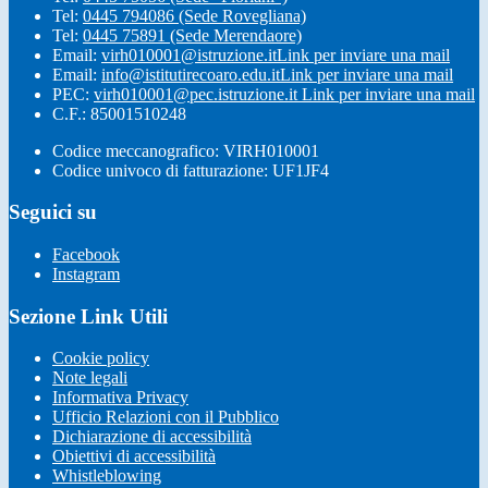
Tel:
0445 794086 (Sede Rovegliana)
Tel:
0445 75891 (Sede Merendaore)
Email:
virh010001@istruzione.it
Link per inviare una mail
Email:
info@istitutirecoaro.edu.it
Link per inviare una mail
PEC:
virh010001@pec.istruzione.it
Link per inviare una mail
C.F.: 85001510248
Codice meccanografico: VIRH010001
Codice univoco di fatturazione: UF1JF4
Seguici su
Facebook
Instagram
Sezione Link Utili
Cookie policy
Note legali
Informativa Privacy
Ufficio Relazioni con il Pubblico
Dichiarazione di accessibilità
Obiettivi di accessibilità
Whistleblowing