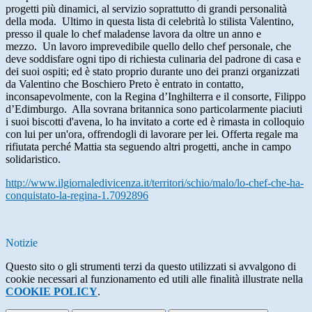
progetti più dinamici, al servizio soprattutto di grandi personalità
della moda. Ultimo in questa lista di celebrità lo stilista Valentino,
presso il quale lo chef maladense lavora da oltre un anno e
mezzo. Un lavoro imprevedibile quello dello chef personale, che
deve soddisfare ogni tipo di richiesta culinaria del padrone di casa e
dei suoi ospiti; ed è stato proprio durante uno dei pranzi organizzati
da Valentino che Boschiero Preto è entrato in contatto,
inconsapevolmente, con la Regina d’Inghilterra e il consorte, Filippo
d’Edimburgo. Alla sovrana britannica sono particolarmente piaciuti
i suoi biscotti d'avena, lo ha invitato a corte ed è rimasta in colloquio
con lui per un'ora, offrendogli di lavorare per lei. Offerta regale ma
rifiutata perché Mattia sta seguendo altri progetti, anche in campo
solidaristico.
http://www.ilgiornaledivicenza.it/territori/schio/malo/lo-chef-che-ha-
conquistato-la-regina-1.7092896
Notizie
Questo sito o gli strumenti terzi da questo utilizzati si avvalgono di
cookie necessari al funzionamento ed utili alle finalità illustrate nella
COOKIE POLICY
.