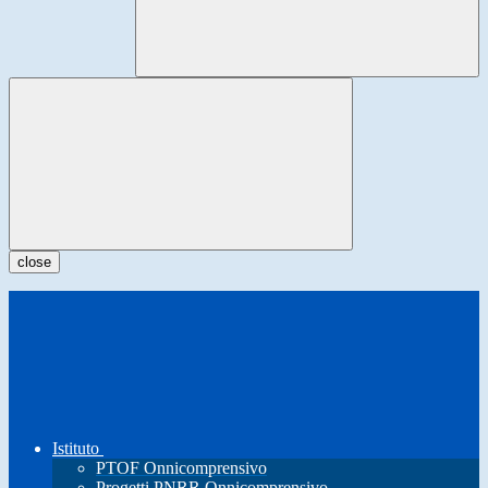
close
Istituto
PTOF Onnicomprensivo
Progetti PNRR Onnicomprensivo