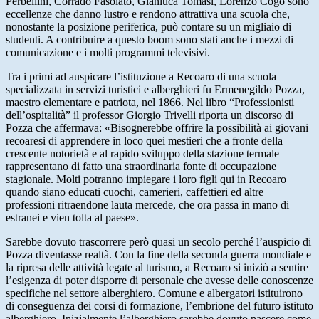
Perbellini, Corrado Fasolato, Gianluca Tomasi, Lorenzo Cogo sono
eccellenze che danno lustro e rendono attrattiva una scuola che,
nonostante la posizione periferica, può contare su un migliaio di
studenti. A contribuire a questo boom sono stati anche i mezzi di
comunicazione e i molti programmi televisivi.
Tra i primi ad auspicare l’istituzione a Recoaro di una scuola
specializzata in servizi turistici e alberghieri fu Ermenegildo Pozza,
maestro elementare e patriota, nel 1866. Nel libro “Professionisti
dell’ospitalità” il professor Giorgio Trivelli riporta un discorso di
Pozza che affermava: «Bisognerebbe offrire la possibilità ai giovani
recoaresi di apprendere in loco quei mestieri che a fronte della
crescente notorietà e al rapido sviluppo della stazione termale
rappresentano di fatto una straordinaria fonte di occupazione
stagionale. Molti potranno impiegare i loro figli qui in Recoaro
quando siano educati cuochi, camerieri, caffettieri ed altre
professioni ritraendone lauta mercede, che ora passa in mano di
estranei e vien tolta al paese».
Sarebbe dovuto trascorrere però quasi un secolo perché l’auspicio di
Pozza diventasse realtà. Con la fine della seconda guerra mondiale e
la ripresa delle attività legate al turismo, a Recoaro si iniziò a sentire
l’esigenza di poter disporre di personale che avesse delle conoscenze
specifiche nel settore alberghiero. Comune e albergatori istituirono
di conseguenza dei corsi di formazione, l’embrione del futuro istituto
alberghiero. Inizialmente l’alberghiero sarebbe dovuto nascere come