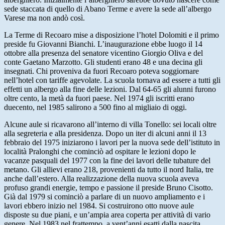
sede staccata di quello di Abano Terme e avere la sede all’albergo
Varese ma non andò così.
La Terme di Recoaro mise a disposizione l’hotel Dolomiti e il primo
preside fu Giovanni Bianchi. L’inaugurazione ebbe luogo il 14
ottobre alla presenza del senatore vicentino Giorgio Oliva e del
conte Gaetano Marzotto. Gli studenti erano 48 e una decina gli
insegnati. Chi proveniva da fuori Recoaro poteva soggiornare
nell’hotel con tariffe agevolate. La scuola tornava ad essere a tutti gli
effetti un albergo alla fine delle lezioni. Dal 64-65 gli alunni furono
oltre cento, la metà da fuori paese. Nel 1974 gli iscritti erano
duecento, nel 1985 salirono a 500 fino al migliaio di oggi.
Alcune aule si ricavarono all’interno di villa Tonello: sei locali oltre
alla segreteria e alla presidenza. Dopo un iter di alcuni anni il 13
febbraio del 1975 iniziarono i lavori per la nuova sede dell’istituto in
località Pralonghi che cominciò ad ospitare le lezioni dopo le
vacanze pasquali del 1977 con la fine dei lavori delle tubature del
metano. Gli allievi erano 218, provenienti da tutto il nord Italia, tre
anche dall’estero. Alla realizzazione della nuova scuola aveva
profuso grandi energie, tempo e passione il preside Bruno Cisotto.
Già dal 1979 si cominciò a parlare di un nuovo ampliamento e i
lavori ebbero inizio nel 1984. Si costruirono otto nuove aule
disposte su due piani, e un’ampia area coperta per attività di vario
genere. Nel 1983 nel frattempo, a vent’anni esatti dalla nascita,