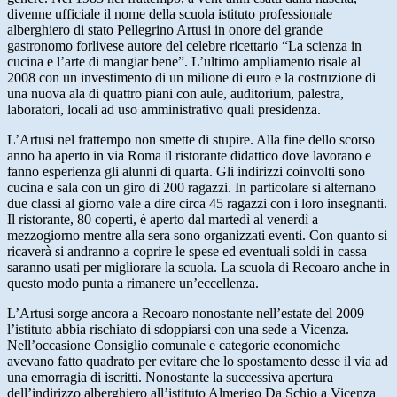
divenne ufficiale il nome della scuola istituto professionale
alberghiero di stato Pellegrino Artusi in onore del grande
gastronomo forlivese autore del celebre ricettario “La scienza in
cucina e l’arte di mangiar bene”. L’ultimo ampliamento risale al
2008 con un investimento di un milione di euro e la costruzione di
una nuova ala di quattro piani con aule, auditorium, palestra,
laboratori, locali ad uso amministrativo quali presidenza.
L’Artusi nel frattempo non smette di stupire. Alla fine dello scorso
anno ha aperto in via Roma il ristorante didattico dove lavorano e
fanno esperienza gli alunni di quarta. Gli indirizzi coinvolti sono
cucina e sala con un giro di 200 ragazzi. In particolare si alternano
due classi al giorno vale a dire circa 45 ragazzi con i loro insegnanti.
Il ristorante, 80 coperti, è aperto dal martedì al venerdì a
mezzogiorno mentre alla sera sono organizzati eventi. Con quanto si
ricaverà si andranno a coprire le spese ed eventuali soldi in cassa
saranno usati per migliorare la scuola. La scuola di Recoaro anche in
questo modo punta a rimanere un’eccellenza.
L’Artusi sorge ancora a Recoaro nonostante nell’estate del 2009
l’istituto abbia rischiato di sdoppiarsi con una sede a Vicenza.
Nell’occasione Consiglio comunale e categorie economiche
avevano fatto quadrato per evitare che lo spostamento desse il via ad
una emorragia di iscritti. Nonostante la successiva apertura
dell’indirizzo alberghiero all’istituto Almerigo Da Schio a Vicenza