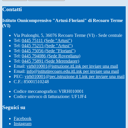
Contatti
Istituto Onnicomprensivo "Artusi-Floriani" di Recoaro Terme
(VI)
Via Pralonghi, 5, 36076 Recoaro Terme (VI) - Sede centrale
Tel:
0445 75111 (Sede "Artusi")
Tel:
0445 75215 (Sede "Artusi")
Tel:
0445 75056 (Sede "Floriani")
Tel:
0445 794086 (Sede Rovegliana)
Tel:
0445 75891 (Sede Merendaore)
Email:
virh010001@istruzione.it
Link per inviare una mail
Email:
info@istitutirecoaro.edu.it
Link per inviare una mail
PEC:
virh010001@pec.istruzione.it
Link per inviare una mail
C.F.: 85001510248
Codice meccanografico: VIRH010001
Codice univoco di fatturazione: UF1JF4
Seguici su
Facebook
Instagram