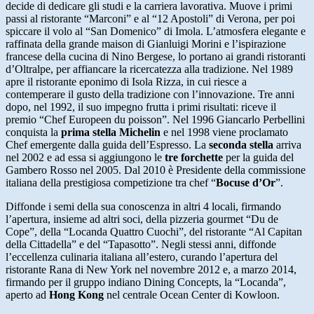
decide di dedicare gli studi e la carriera lavorativa. Muove i primi
passi al ristorante “Marconi” e al “12 Apostoli” di Verona, per poi
spiccare il volo al “San Domenico” di Imola. L’atmosfera elegante e
raffinata della grande maison di Gianluigi Morini e l’ispirazione
francese della cucina di Nino Bergese, lo portano ai grandi ristoranti
d’Oltralpe, per affiancare la ricercatezza alla tradizione. Nel 1989
apre il ristorante eponimo di Isola Rizza, in cui riesce a
contemperare il gusto della tradizione con l’innovazione. Tre anni
dopo, nel 1992, il suo impegno frutta i primi risultati: riceve il
premio “Chef Europeen du poisson”. Nel 1996 Giancarlo Perbellini
conquista la
prima stella Michelin
e nel 1998 viene proclamato
Chef emergente dalla guida dell’Espresso. La
seconda stella
arriva
nel 2002 e ad essa si aggiungono le
tre forchette
per la guida del
Gambero Rosso nel 2005. Dal 2010 è Presidente della commissione
italiana della prestigiosa competizione tra chef “
Bocuse d’Or
”.
Diffonde i semi della sua conoscenza in altri 4 locali, firmando
l’apertura, insieme ad altri soci, della pizzeria gourmet “Du de
Cope”, della “Locanda Quattro Cuochi”, del ristorante “Al Capitan
della Cittadella” e del “Tapasotto”. Negli stessi anni, diffonde
l’eccellenza culinaria italiana all’estero, curando l’apertura del
ristorante Rana di New York nel novembre 2012 e, a marzo 2014,
firmando per il gruppo indiano Dining Concepts, la “Locanda”,
aperto ad
Hong Kong
nel centrale Ocean Center di Kowloon.