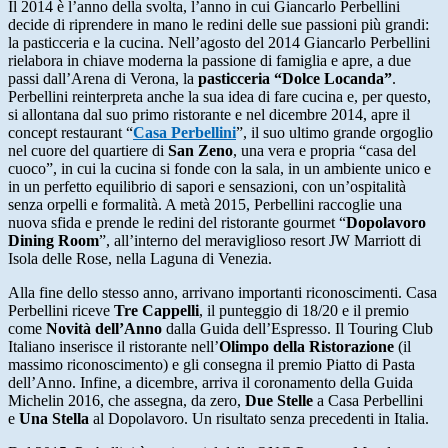
Il 2014 è l’anno della svolta, l’anno in cui Giancarlo Perbellini
decide di riprendere in mano le redini delle sue passioni più grandi:
la pasticceria e la cucina. Nell’agosto del 2014 Giancarlo Perbellini
rielabora in chiave moderna la passione di famiglia e apre, a due
passi dall’Arena di Verona, la
pasticceria “Dolce Locanda”
.
Perbellini reinterpreta anche la sua idea di fare cucina e, per questo,
si allontana dal suo primo ristorante e nel dicembre 2014, apre il
concept restaurant “
Casa Perbellini
”, il suo ultimo grande orgoglio
nel cuore del quartiere di
San Zeno
, una vera e propria “casa del
cuoco”, in cui la cucina si fonde con la sala, in un ambiente unico e
in un perfetto equilibrio di sapori e sensazioni, con un’ospitalità
senza orpelli e formalità. A metà 2015, Perbellini raccoglie una
nuova sfida e prende le redini del ristorante gourmet “
Dopolavoro
Dining Room
”, all’interno del meraviglioso resort JW Marriott di
Isola delle Rose, nella Laguna di Venezia.
Alla fine dello stesso anno, arrivano importanti riconoscimenti. Casa
Perbellini riceve
Tre Cappelli
, il punteggio di 18/20 e il premio
come
Novità dell’Anno
dalla Guida dell’Espresso. Il Touring Club
Italiano inserisce il ristorante nell’
Olimpo della Ristorazione
(il
massimo riconoscimento) e gli consegna il premio Piatto di Pasta
dell’Anno. Infine, a dicembre, arriva il coronamento della Guida
Michelin 2016, che assegna, da zero,
Due Stelle
a Casa Perbellini
e
Una Stella
al Dopolavoro. Un risultato senza precedenti in Italia.