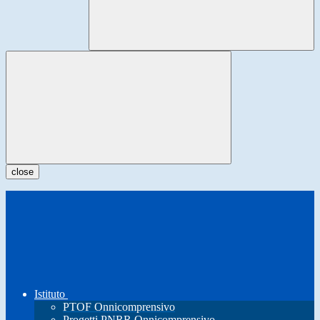
close
Istituto
PTOF Onnicomprensivo
Progetti PNRR Onnicomprensivo