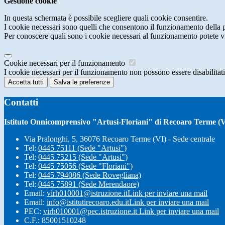
Gestione cookie
In questa schermata è possibile scegliere quali cookie consentire.
I cookie necessari sono quelli che consentono il funzionamento della pi
Per conoscere quali sono i cookie necessari al funzionamento potete v
Cookie necessari per il funzionamento
I cookie necessari per il funzionamento non possono essere disabilitati.
Accetta tutti
Salva le preferenze
Contatti
Istituto Onnicomprensivo "Artusi-Floriani" di Recoaro Terme (V
Via Pralonghi, 5, 36076 Recoaro Terme (VI) - Sede centrale
Tel:
0445 75111 (Sede "Artusi")
Tel:
0445 75215 (Sede "Artusi")
Tel:
0445 75056 (Sede "Floriani")
Tel:
0445 794086 (Sede Rovegliana)
Tel:
0445 75891 (Sede Merendaore)
Email:
virh010001@istruzione.it
Link per inviare una mail
Email:
info@istitutirecoaro.edu.it
Link per inviare una mail
PEC:
virh010001@pec.istruzione.it
Link per inviare una mail
C.F.: 85001510248