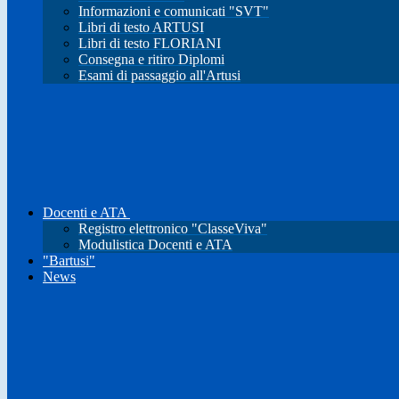
Informazioni e comunicati "SVT"
Libri di testo ARTUSI
Libri di testo FLORIANI
Consegna e ritiro Diplomi
Esami di passaggio all'Artusi
Docenti e ATA
Registro elettronico "ClasseViva"
Modulistica Docenti e ATA
"Bartusi"
News