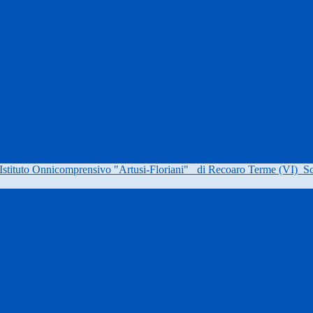
Istituto Onnicomprensivo "Artusi-Floriani"
di Recoaro Terme (VI)
Sc