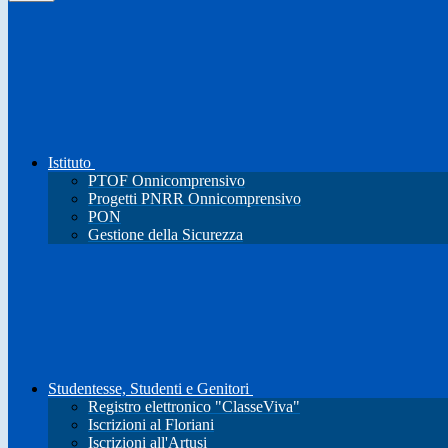
Istituto
PTOF Onnicomprensivo
Progetti PNRR Onnicomprensivo
PON
Gestione della Sicurezza
Studentesse, Studenti e Genitori
Registro elettronico "ClasseViva"
Iscrizioni al Floriani
Iscrizioni all'Artusi