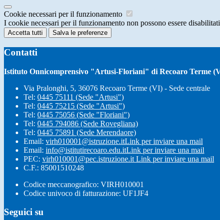
Cookie necessari per il funzionamento
I cookie necessari per il funzionamento non possono essere disabilitati.
Accetta tutti
Salva le preferenze
Contatti
Istituto Onnicomprensivo "Artusi-Floriani" di Recoaro Terme (V
Via Pralonghi, 5, 36076 Recoaro Terme (VI) - Sede centrale
Tel:
0445 75111 (Sede "Artusi")
Tel:
0445 75215 (Sede "Artusi")
Tel:
0445 75056 (Sede "Floriani")
Tel:
0445 794086 (Sede Rovegliana)
Tel:
0445 75891 (Sede Merendaore)
Email:
virh010001@istruzione.it
Link per inviare una mail
Email:
info@istitutirecoaro.edu.it
Link per inviare una mail
PEC:
virh010001@pec.istruzione.it
Link per inviare una mail
C.F.: 85001510248
Codice meccanografico: VIRH010001
Codice univoco di fatturazione: UF1JF4
Seguici su