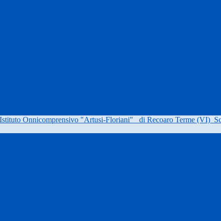
Istituto Onnicomprensivo "Artusi-Floriani"
di Recoaro Terme (VI)
Sc