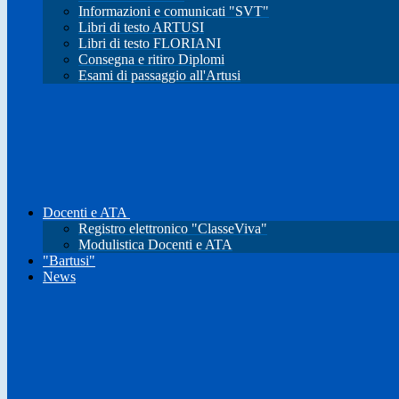
Informazioni e comunicati "SVT"
Libri di testo ARTUSI
Libri di testo FLORIANI
Consegna e ritiro Diplomi
Esami di passaggio all'Artusi
Docenti e ATA
Registro elettronico "ClasseViva"
Modulistica Docenti e ATA
"Bartusi"
News