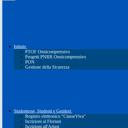
Istituto
PTOF Onnicomprensivo
Progetti PNRR Onnicomprensivo
PON
Gestione della Sicurezza
Studentesse, Studenti e Genitori
Registro elettronico "ClasseViva"
Iscrizioni al Floriani
Iscrizioni all'Artusi