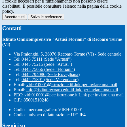
I cookie necessari per il funzionamento non possono essere
disabilitati. È possibile consultare l'elenco nella pagina della cookie
policy.
Accetta tutti
Salva le preferenze
Contatti
Istituto Onnicomprensivo "Artusi-Floriani" di Recoaro Terme
(VI)
Via Pralonghi, 5, 36076 Recoaro Terme (VI) - Sede centrale
Tel:
0445 75111 (Sede "Artusi")
Tel:
0445 75215 (Sede "Artusi")
Tel:
0445 75056 (Sede "Floriani")
Tel:
0445 794086 (Sede Rovegliana)
Tel:
0445 75891 (Sede Merendaore)
Email:
virh010001@istruzione.it
Link per inviare una mail
Email:
info@istitutirecoaro.edu.it
Link per inviare una mail
PEC:
virh010001@pec.istruzione.it
Link per inviare una mail
C.F.: 85001510248
Codice meccanografico: VIRH010001
Codice univoco di fatturazione: UF1JF4
Seguici su