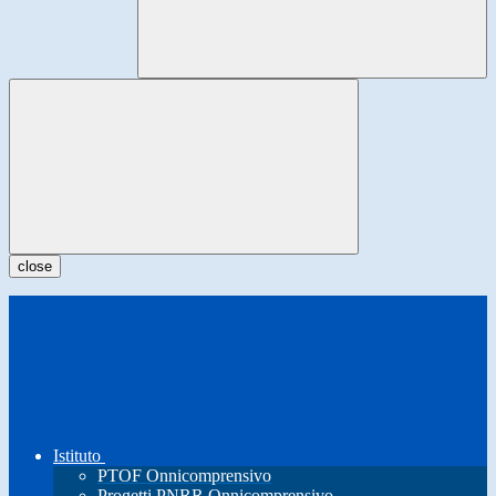
close
Istituto
PTOF Onnicomprensivo
Progetti PNRR Onnicomprensivo