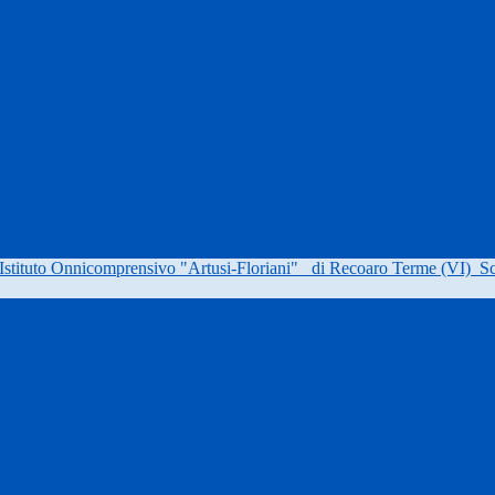
Istituto Onnicomprensivo "Artusi-Floriani"
di Recoaro Terme (VI)
Sc