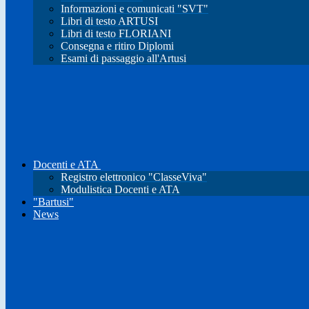
Informazioni e comunicati "SVT"
Libri di testo ARTUSI
Libri di testo FLORIANI
Consegna e ritiro Diplomi
Esami di passaggio all'Artusi
Docenti e ATA
Registro elettronico "ClasseViva"
Modulistica Docenti e ATA
"Bartusi"
News