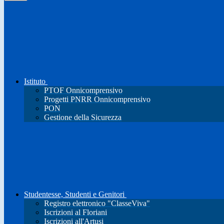
Istituto
PTOF Onnicomprensivo
Progetti PNRR Onnicomprensivo
PON
Gestione della Sicurezza
Studentesse, Studenti e Genitori
Registro elettronico "ClasseViva"
Iscrizioni al Floriani
Iscrizioni all'Artusi