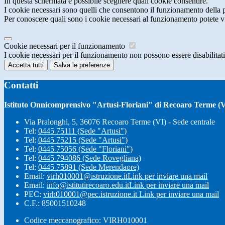
In questa schermata è possibile scegliere quali cookie consentire.
I cookie necessari sono quelli che consentono il funzionamento della pi
Per conoscere quali sono i cookie necessari al funzionamento potete v
Cookie necessari per il funzionamento
I cookie necessari per il funzionamento non possono essere disabilitati.
Accetta tutti
Salva le preferenze
Contatti
Istituto Onnicomprensivo "Artusi-Floriani" di Recoaro Terme (V
Via Pralonghi, 5, 36076 Recoaro Terme (VI) - Sede centrale
Tel:
0445 75111 (Sede "Artusi")
Tel:
0445 75215 (Sede "Artusi")
Tel:
0445 75056 (Sede "Floriani")
Tel:
0445 794086 (Sede Rovegliana)
Tel:
0445 75891 (Sede Merendaore)
Email:
virh010001@istruzione.it
Link per inviare una mail
Email:
info@istitutirecoaro.edu.it
Link per inviare una mail
PEC:
virh010001@pec.istruzione.it
Link per inviare una mail
C.F.: 85001510248
Codice meccanografico: VIRH010001