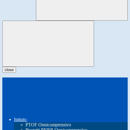
close
Istituto
PTOF Onnicomprensivo
Progetti PNRR Onnicomprensivo