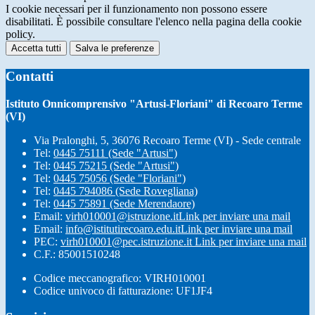
I cookie necessari per il funzionamento non possono essere
disabilitati. È possibile consultare l'elenco nella pagina della cookie
policy.
Accetta tutti
Salva le preferenze
Contatti
Istituto Onnicomprensivo "Artusi-Floriani" di Recoaro Terme
(VI)
Via Pralonghi, 5, 36076 Recoaro Terme (VI) - Sede centrale
Tel:
0445 75111 (Sede "Artusi")
Tel:
0445 75215 (Sede "Artusi")
Tel:
0445 75056 (Sede "Floriani")
Tel:
0445 794086 (Sede Rovegliana)
Tel:
0445 75891 (Sede Merendaore)
Email:
virh010001@istruzione.it
Link per inviare una mail
Email:
info@istitutirecoaro.edu.it
Link per inviare una mail
PEC:
virh010001@pec.istruzione.it
Link per inviare una mail
C.F.: 85001510248
Codice meccanografico: VIRH010001
Codice univoco di fatturazione: UF1JF4