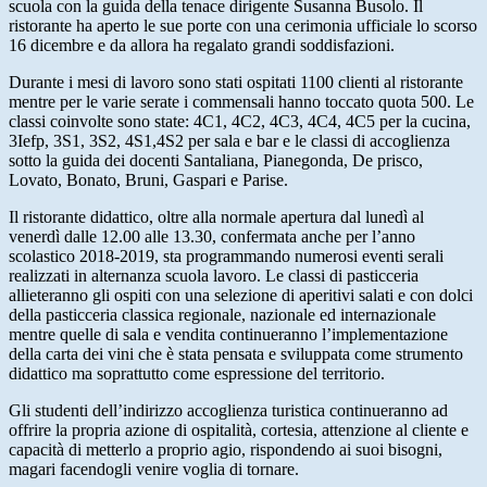
scuola con la guida della tenace dirigente Susanna Busolo. Il
ristorante ha aperto le sue porte con una cerimonia ufficiale lo scorso
16 dicembre e da allora ha regalato grandi soddisfazioni.
Durante i mesi di lavoro sono stati ospitati 1100 clienti al ristorante
mentre per le varie serate i commensali hanno toccato quota 500. Le
classi coinvolte sono state: 4C1, 4C2, 4C3, 4C4, 4C5 per la cucina,
3Iefp, 3S1, 3S2, 4S1,4S2 per sala e bar e le classi di accoglienza
sotto la guida dei docenti Santaliana, Pianegonda, De prisco,
Lovato, Bonato, Bruni, Gaspari e Parise.
Il ristorante didattico, oltre alla normale apertura dal lunedì al
venerdì dalle 12.00 alle 13.30, confermata anche per l’anno
scolastico 2018-2019, sta programmando numerosi eventi serali
realizzati in alternanza scuola lavoro. Le classi di pasticceria
allieteranno gli ospiti con una selezione di aperitivi salati e con dolci
della pasticceria classica regionale, nazionale ed internazionale
mentre quelle di sala e vendita continueranno l’implementazione
della carta dei vini che è stata pensata e sviluppata come strumento
didattico ma soprattutto come espressione del territorio.
Gli studenti dell’indirizzo accoglienza turistica continueranno ad
offrire la propria azione di ospitalità, cortesia, attenzione al cliente e
capacità di metterlo a proprio agio, rispondendo ai suoi bisogni,
magari facendogli venire voglia di tornare.