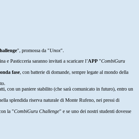
allenge
", promossa da "
Unox
".
ina e Pasticceria saranno invitati a scaricare l’
APP
"
CombiGuru
conda fase
, con batterie di domande, sempre legate al mondo della
to.
tti, con un paniere stabilito (che sarà comunicato in futuro), entro un
nella splendida riserva naturale di Monte Rufeno, nei pressi di
con la "
CombiGuru Challenge
" e se uno dei nostri studenti dovesse