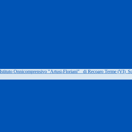
Istituto Onnicomprensivo "Artusi-Floriani"
di Recoaro Terme (VI)
Sc