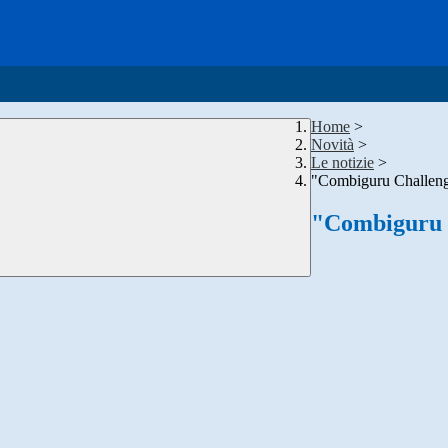
Home
>
Novità
>
Le notizie
>
"Combiguru Challeng
"Combiguru 