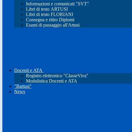
Informazioni e comunicati "SVT"
Libri di testo ARTUSI
Libri di testo FLORIANI
Consegna e ritiro Diplomi
Esami di passaggio all'Artusi
Docenti e ATA
Registro elettronico "ClasseViva"
Modulistica Docenti e ATA
"Bartusi"
News