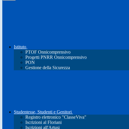
Istituto
PTOF Onnicomprensivo
Progetti PNRR Onnicomprensivo
PON
Gestione della Sicurezza
Studentesse, Studenti e Genitori
Registro elettronico "ClasseViva"
Iscrizioni al Floriani
Iscrizioni all'Artusi