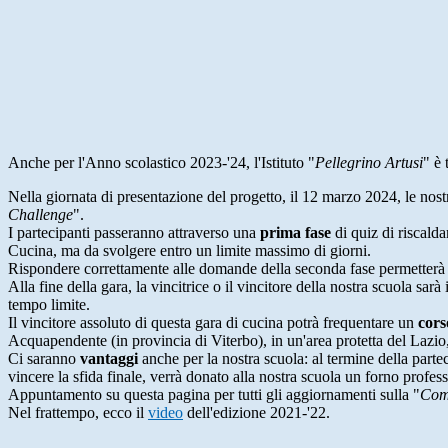
Anche per l'Anno scolastico 2023-'24, l'Istituto "
Pellegrino Artusi
" è 
Nella giornata di presentazione del progetto
, il 12 marzo 2024,
le nost
Challenge
".
I partecipanti passeranno attraverso una
prima fase
di quiz di riscald
Cucina, ma da svolgere entro un limite massimo di giorni.
Rispondere correttamente alle domande della seconda fase permetterà di
Alla fine della gara, la vincitrice o il vincitore della nostra scuola sarà
tempo limite.
Il vincitore assoluto di questa gara di cucina potrà frequentare un
cors
Acquapendente (in provincia di Viterbo), in un'area protetta del Lazi
Ci saranno
vantaggi
anche per la nostra scuola: al termine della parte
vincere la sfida finale, verrà donato alla nostra scuola un forno profes
Appuntamento su questa pagina per tutti gli aggiornamenti sulla "
Com
Nel frattempo, ecco il
video
dell'edizione 2021-'22.