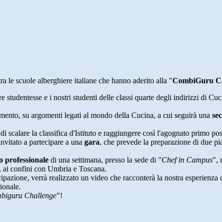
tra le scuole alberghiere italiane che hanno aderito alla "
CombiGuru Ch
re studentesse e i nostri studenti delle classi quarte degli indirizzi di Cuc
amento, su argomenti legati al mondo della Cucina, a cui seguirà una
se
 scalare la classifica d'Istituto e raggiungere così l'agognato primo pos
 invitato a partecipare a una
gara
, che prevede la preparazione di due pia
o professionale
di una settimana, presso la sede di "
Chef in Campus
", 
o, ai confini con Umbria e Toscana.
cipazione, verrà realizzato un video che racconterà la nostra esperienza 
sionale.
biguru Challenge
"!