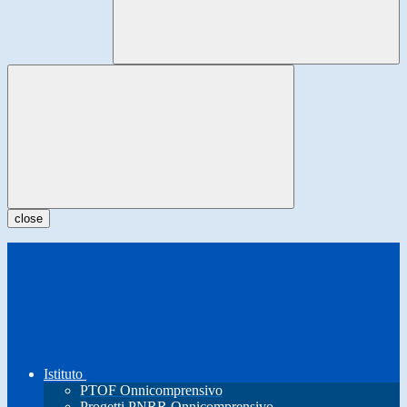
close
Istituto
PTOF Onnicomprensivo
Progetti PNRR Onnicomprensivo