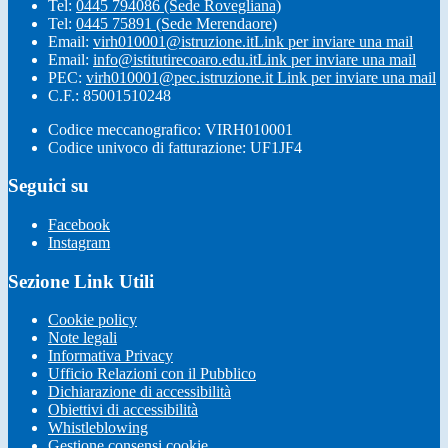
Tel:
0445 794086 (Sede Rovegliana)
Tel:
0445 75891 (Sede Merendaore)
Email:
virh010001@istruzione.it
Link per inviare una mail
Email:
info@istitutirecoaro.edu.it
Link per inviare una mail
PEC:
virh010001@pec.istruzione.it
Link per inviare una mail
C.F.: 85001510248
Codice meccanografico: VIRH010001
Codice univoco di fatturazione: UF1JF4
Seguici su
Facebook
Instagram
Sezione Link Utili
Cookie policy
Note legali
Informativa Privacy
Ufficio Relazioni con il Pubblico
Dichiarazione di accessibilità
Obiettivi di accessibilità
Whistleblowing
Gestione consensi cookie