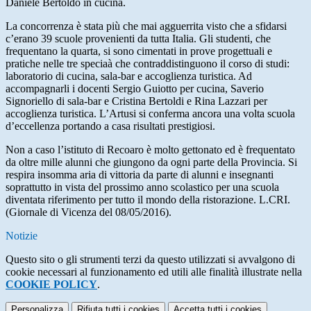
Daniele Bertoldo in cucina.
La concorrenza è stata più che mai agguerrita visto che a sfidarsi
c’erano 39 scuole provenienti da tutta Italia. Gli studenti, che
frequentano la quarta, si sono cimentati in prove progettuali e
pratiche nelle tre speciaà che contraddistinguono il corso di studi:
laboratorio di cucina, sala-bar e accoglienza turistica. Ad
accompagnarli i docenti Sergio Guiotto per cucina, Saverio
Signoriello di sala-bar e Cristina Bertoldi e Rina Lazzari per
accoglienza turistica. L’Artusi si conferma ancora una volta scuola
d’eccellenza portando a casa risultati prestigiosi.
Non a caso l’istituto di Recoaro è molto gettonato ed è frequentato
da oltre mille alunni che giungono da ogni parte della Provincia. Si
respira insomma aria di vittoria da parte di alunni e insegnanti
soprattutto in vista del prossimo anno scolastico per una scuola
diventata riferimento per tutto il mondo della ristorazione. L.CRI.
(Giornale di Vicenza del 08/05/2016).
Notizie
Questo sito o gli strumenti terzi da questo utilizzati si avvalgono di
cookie necessari al funzionamento ed utili alle finalità illustrate nella
COOKIE POLICY
.
Personalizza
Rifiuta tutti
i cookies
Accetta tutti
i cookies