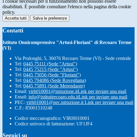
I cookie necessari per il funzionamento non possono essere
disabilitati. È possibile consultare l'elenco nella pagina della cookie
policy.
Accetta tutti
Salva le preferenze
Contatti
Istituto Onnicomprensivo "Artusi-Floriani" di Recoaro Terme
(VI)
Via Pralonghi, 5, 36076 Recoaro Terme (VI) - Sede centrale
Tel:
0445 75111 (Sede "Artusi")
Tel:
0445 75215 (Sede "Artusi")
Tel:
0445 75056 (Sede "Floriani")
Tel:
0445 794086 (Sede Rovegliana)
Tel:
0445 75891 (Sede Merendaore)
Email:
virh010001@istruzione.it
Link per inviare una mail
Email:
info@istitutirecoaro.edu.it
Link per inviare una mail
PEC:
virh010001@pec.istruzione.it
Link per inviare una mail
C.F.: 85001510248
Codice meccanografico: VIRH010001
Codice univoco di fatturazione: UF1JF4
Seguici su