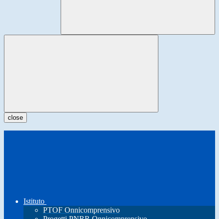
close
Istituto
PTOF Onnicomprensivo
Progetti PNRR Onnicomprensivo