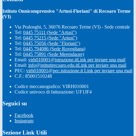
Istituto Onnicomprensivo "Artusi-Floriani" di Recoaro Terme
(VI)
Via Pralonghi, 5, 36076 Recoaro Terme (VI) - Sede centrale
Tel:
0445 75111 (Sede "Artusi")
Tel:
0445 75215 (Sede "Artusi")
Tel:
0445 75056 (Sede "Floriani")
Tel:
0445 794086 (Sede Rovegliana)
Tel:
0445 75891 (Sede Merendaore)
Email:
virh010001@istruzione.it
Link per inviare una mail
Email:
info@istitutirecoaro.edu.it
Link per inviare una mail
PEC:
virh010001@pec.istruzione.it
Link per inviare una mail
C.F.: 85001510248
Codice meccanografico: VIRH010001
Codice univoco di fatturazione: UF1JF4
Seguici su
Facebook
Instagram
Sezione Link Utili