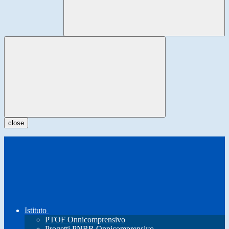
close
Istituto
PTOF Onnicomprensivo
Progetti PNRR Onnicomprensivo