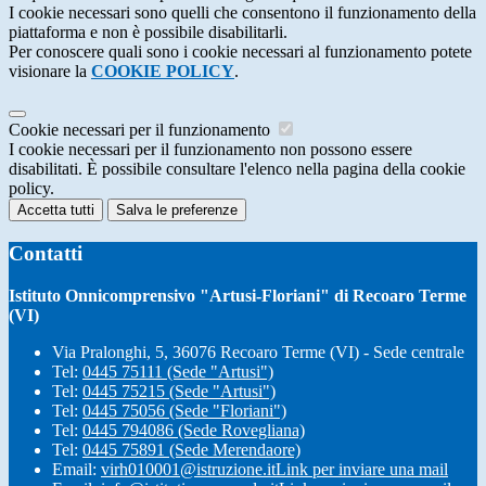
I cookie necessari sono quelli che consentono il funzionamento della
piattaforma e non è possibile disabilitarli.
Per conoscere quali sono i cookie necessari al funzionamento potete
visionare la
COOKIE POLICY
.
Cookie necessari per il funzionamento
I cookie necessari per il funzionamento non possono essere
disabilitati. È possibile consultare l'elenco nella pagina della cookie
policy.
Accetta tutti
Salva le preferenze
Contatti
Istituto Onnicomprensivo "Artusi-Floriani" di Recoaro Terme
(VI)
Via Pralonghi, 5, 36076 Recoaro Terme (VI) - Sede centrale
Tel:
0445 75111 (Sede "Artusi")
Tel:
0445 75215 (Sede "Artusi")
Tel:
0445 75056 (Sede "Floriani")
Tel:
0445 794086 (Sede Rovegliana)
Tel:
0445 75891 (Sede Merendaore)
Email:
virh010001@istruzione.it
Link per inviare una mail