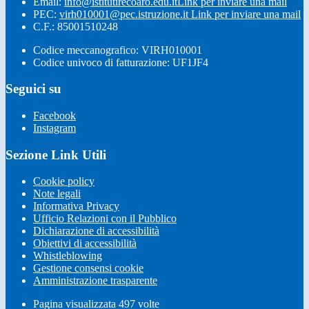
Email:
info@istitutirecoaro.edu.it
Link per inviare una mail
PEC:
virh010001@pec.istruzione.it
Link per inviare una mail
C.F.: 85001510248
Codice meccanografico: VIRH010001
Codice univoco di fatturazione: UF1JF4
Seguici su
Facebook
Instagram
Sezione Link Utili
Cookie policy
Note legali
Informativa Privacy
Ufficio Relazioni con il Pubblico
Dichiarazione di accessibilità
Obiettivi di accessibilità
Whistleblowing
Gestione consensi cookie
Amministrazione trasparente
Pagina visualizzata
497
volte