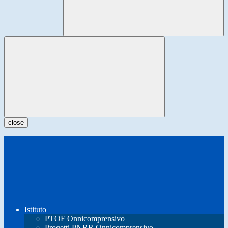
close
Istituto
PTOF Onnicomprensivo
Progetti PNRR Onnicomprensivo