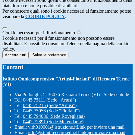
I cookie necessari sono quelli che consentono il funzionamento della
piattaforma e non è possibile disabilitarli.
Per conoscere quali sono i cookie necessari al funzionamento potete
visionare la
COOKIE POLICY
.
Cookie necessari per il funzionamento
I cookie necessari per il funzionamento non possono essere
disabilitati. È possibile consultare l'elenco nella pagina della cookie
policy.
Accetta tutti
Salva le preferenze
Contatti
Istituto Onnicomprensivo "Artusi-Floriani" di Recoaro Terme
(VI)
Via Pralonghi, 5, 36076 Recoaro Terme (VI) - Sede centrale
Tel:
0445 75111 (Sede "Artusi")
Tel:
0445 75215 (Sede "Artusi")
Tel:
0445 75056 (Sede "Floriani")
Tel:
0445 794086 (Sede Rovegliana)
Tel:
0445 75891 (Sede Merendaore)
Email:
virh010001@istruzione.it
Link per inviare una mail
Email:
info@istitutirecoaro.edu.it
Link per inviare una mail