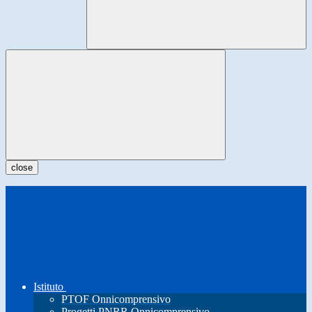
close
Istituto
PTOF Onnicomprensivo
Progetti PNRR Onnicomprensivo