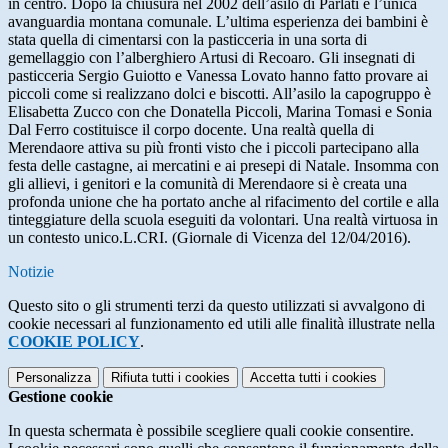
in centro. Dopo la chiusura nel 2002 dell’asilo di Parlati è l’unica
avanguardia montana comunale. L’ultima esperienza dei bambini è
stata quella di cimentarsi con la pasticceria in una sorta di
gemellaggio con l’alberghiero Artusi di Recoaro. Gli insegnati di
pasticceria Sergio Guiotto e Vanessa Lovato hanno fatto provare ai
piccoli come si realizzano dolci e biscotti. All’asilo la capogruppo è
Elisabetta Zucco con che Donatella Piccoli, Marina Tomasi e Sonia
Dal Ferro costituisce il corpo docente. Una realtà quella di
Merendaore attiva su più fronti visto che i piccoli partecipano alla
festa delle castagne, ai mercatini e ai presepi di Natale. Insomma con
gli allievi, i genitori e la comunità di Merendaore si è creata una
profonda unione che ha portato anche al rifacimento del cortile e alla
tinteggiature della scuola eseguiti da volontari. Una realtà virtuosa in
un contesto unico.L.CRI. (Giornale di Vicenza del 12/04/2016).
Notizie
Questo sito o gli strumenti terzi da questo utilizzati si avvalgono di
cookie necessari al funzionamento ed utili alle finalità illustrate nella
COOKIE POLICY
.
Personalizza
Rifiuta tutti
i cookies
Accetta tutti
i cookies
Gestione cookie
In questa schermata è possibile scegliere quali cookie consentire.