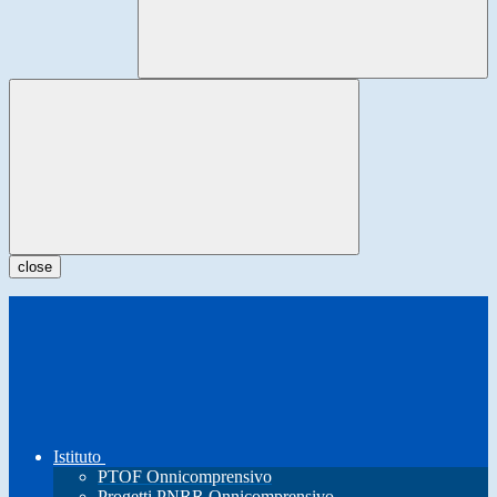
close
Istituto
PTOF Onnicomprensivo
Progetti PNRR Onnicomprensivo