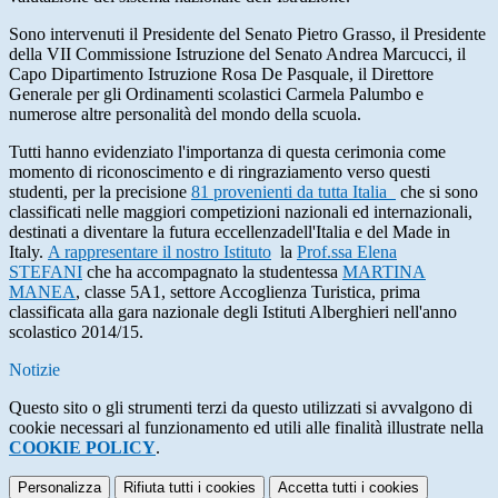
Sono intervenuti il Presidente del Senato Pietro Grasso, il Presidente
della VII Commissione Istruzione del Senato Andrea Marcucci, il
Capo Dipartimento Istruzione Rosa De Pasquale, il Direttore
Generale per gli Ordinamenti scolastici Carmela Palumbo e
numerose altre personalità del mondo della scuola.
Tutti hanno evidenziato l'importanza di questa cerimonia come
momento di riconoscimento e di ringraziamento verso questi
studenti, per la precisione
81 provenienti da tutta Italia
che si sono
classificati nelle maggiori competizioni nazionali ed internazionali,
destinati a diventare la futura eccellenzadell'Italia e del Made in
Italy.
A rappresentare il nostro Istituto
la
Prof.ssa Elena
STEFANI
che ha accompagnato la studentessa
MARTINA
MANEA
, classe 5A1, settore Accoglienza Turistica, prima
classificata alla gara nazionale degli Istituti Alberghieri nell'anno
scolastico 2014/15.
Notizie
Questo sito o gli strumenti terzi da questo utilizzati si avvalgono di
cookie necessari al funzionamento ed utili alle finalità illustrate nella
COOKIE POLICY
.
Personalizza
Rifiuta tutti
i cookies
Accetta tutti
i cookies