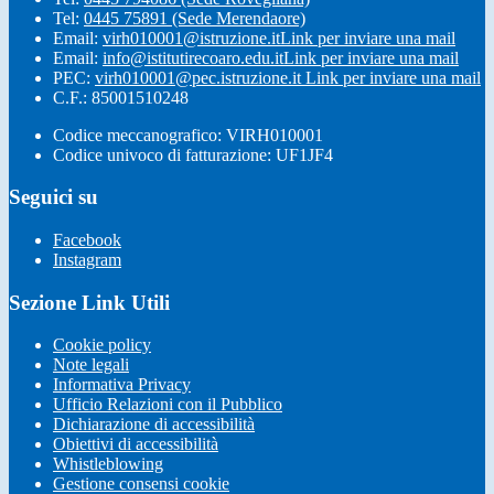
Tel:
0445 75891 (Sede Merendaore)
Email:
virh010001@istruzione.it
Link per inviare una mail
Email:
info@istitutirecoaro.edu.it
Link per inviare una mail
PEC:
virh010001@pec.istruzione.it
Link per inviare una mail
C.F.: 85001510248
Codice meccanografico: VIRH010001
Codice univoco di fatturazione: UF1JF4
Seguici su
Facebook
Instagram
Sezione Link Utili
Cookie policy
Note legali
Informativa Privacy
Ufficio Relazioni con il Pubblico
Dichiarazione di accessibilità
Obiettivi di accessibilità
Whistleblowing
Gestione consensi cookie