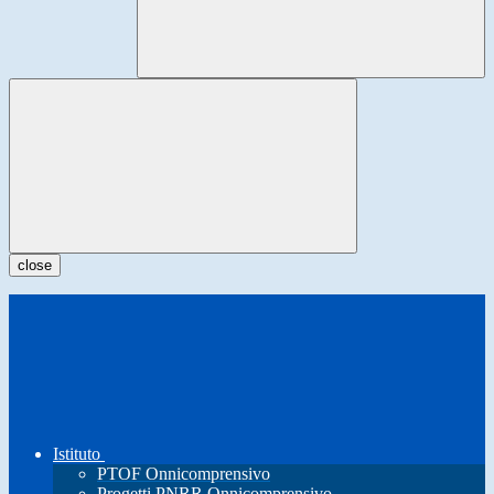
close
Istituto
PTOF Onnicomprensivo
Progetti PNRR Onnicomprensivo