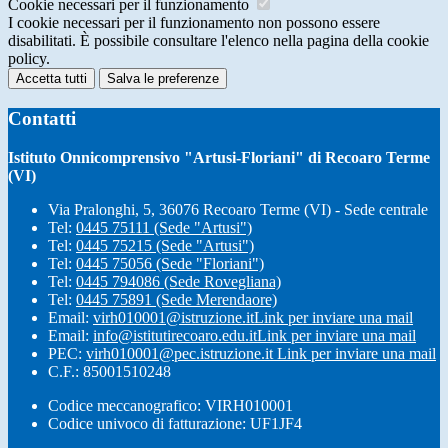
Cookie necessari per il funzionamento
I cookie necessari per il funzionamento non possono essere
disabilitati. È possibile consultare l'elenco nella pagina della cookie
policy.
Accetta tutti
Salva le preferenze
Contatti
Istituto Onnicomprensivo "Artusi-Floriani" di Recoaro Terme
(VI)
Via Pralonghi, 5, 36076 Recoaro Terme (VI) - Sede centrale
Tel:
0445 75111 (Sede "Artusi")
Tel:
0445 75215 (Sede "Artusi")
Tel:
0445 75056 (Sede "Floriani")
Tel:
0445 794086 (Sede Rovegliana)
Tel:
0445 75891 (Sede Merendaore)
Email:
virh010001@istruzione.it
Link per inviare una mail
Email:
info@istitutirecoaro.edu.it
Link per inviare una mail
PEC:
virh010001@pec.istruzione.it
Link per inviare una mail
C.F.: 85001510248
Codice meccanografico: VIRH010001
Codice univoco di fatturazione: UF1JF4