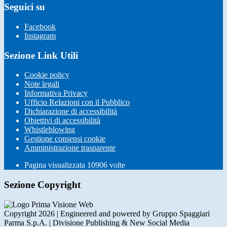
Seguici su
Facebook
Instagram
Sezione Link Utili
Cookie policy
Note legali
Informativa Privacy
Ufficio Relazioni con il Pubblico
Dichiarazione di accessibilità
Obiettivi di accessibilità
Whistleblowing
Gestione consensi cookie
Amministrazione trasparente
Pagina visualizzata
10906
volte
Sezione Copyright
Copyright 2026 | Engineered and powered by Gruppo Spaggiari
Parma S.p.A. | Divisione Publishing & New Social Media