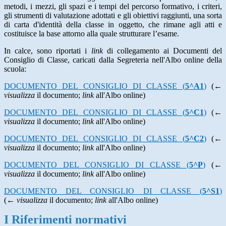
metodi, i mezzi, gli spazi e i tempi del percorso formativo, i criteri,
gli strumenti di valutazione adottati e gli obiettivi raggiunti, una sorta
di carta d'identità della classe in oggetto, che rimane agli atti e
costituisce la base attorno alla quale strutturare l’esame.
In calce, sono riportati i
link
di collegamento ai Documenti del
Consiglio di Classe, caricati dalla Segreteria nell'Albo online della
scuola:
DOCUMENTO DEL CONSIGLIO DI CLASSE (
5^A1
)
(←
visualizza
il documento;
link
all'Albo online)
DOCUMENTO DEL CONSIGLIO DI CLASSE (
5^C1
)
(←
visualizza
il documento;
link
all'Albo online)
DOCUMENTO DEL CONSIGLIO DI CLASSE (
5^C2
)
(←
visualizza
il documento;
link
all'Albo online)
DOCUMENTO DEL CONSIGLIO DI CLASSE (
5^P
)
(←
visualizza
il documento;
link
all'Albo online)
DOCUMENTO DEL CONSIGLIO DI CLASSE (
5^S1
)
(←
visualizza
il documento;
link
all'Albo online)
I Riferimenti normativi