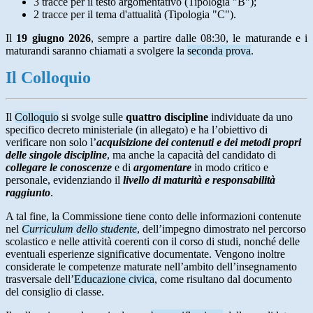
3 tracce per il testo argomentativo (Tipologia "B");
2 tracce per il tema d'attualità (Tipologia "C").
Il
19 giugno 2026
, sempre a partire dalle 08:30, le maturande e i
maturandi saranno chiamati a svolgere la
seconda prova
.
Il Colloquio
Il
Colloquio
si svolge sulle
quattro discipline
individuate da uno
specifico decreto ministeriale (in allegato) e ha l’obiettivo di
verificare non solo l’
acquisizione dei contenuti e dei metodi propri
delle singole discipline
, ma anche la capacità del candidato di
collegare le conoscenze
e di
argomentare
in modo critico e
personale, evidenziando il
livello di maturità e responsabilità
raggiunto
.
A tal fine, la Commissione tiene conto delle informazioni contenute
nel
Curriculum dello studente
, dell’impegno dimostrato nel percorso
scolastico e nelle attività coerenti con il corso di studi, nonché delle
eventuali esperienze significative documentate. Vengono inoltre
considerate le competenze maturate nell’ambito dell’insegnamento
trasversale dell’
Educazione civica
, come risultano dal documento
del consiglio di classe.