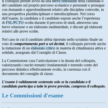
Il colloquio prende avvio da una
breve riflessione
della candidata o
del candidato sul proprio percorso scolastico e personale e prosegue
con domande e approfondimenti relativi alle discipline coinvolte, in
una prospettiva pluridisciplinare e interdisciplinare. Nel corso
dell’esame, la candidata o il candidato espone anche l’esperienza
di
FSL/PCTO
svolta durante il percorso di studi, attraverso una
breve relazione o un elaborato multimediale, e discute gli elaborati
relativi alle prove scritte.
Nel caso in cui il candidato abbia riportato nello scrutinio finale un
voto di
comportamento pari a sei decimi
, il colloquio prevede anche
la trattazione di un
elaborato critico
in materia di cittadinanza attiva e
solidale, assegnato dal Consiglio di Classe.
La Commissione cura l’articolazione e la durata del colloquio,
valorizzando i nuclei tematici fondamentali e tenendo conto del
percorso didattico effettivamente svolto, in coerenza con il
documento del consiglio di classe.
L’esame è validamente sostenuto solo se la candidata o il
candidato partecipa a tutte le prove previste, compreso il colloquio.
Le Commissioni d'esame