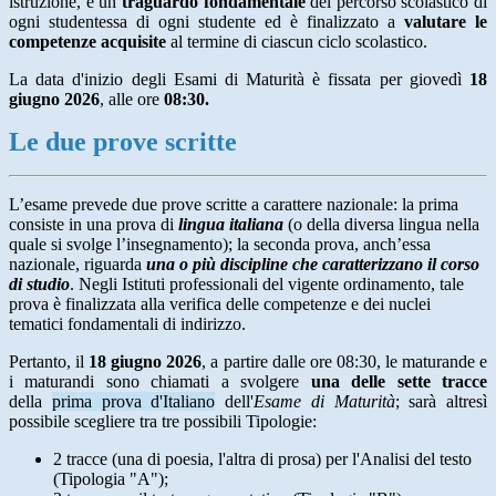
istruzione, è un
traguardo fondamentale
del percorso scolastico di
ogni studentessa di ogni studente ed è finalizzato a
valutare le
competenze acquisite
al termine di ciascun ciclo scolastico.
La data d'inizio degli Esami di Maturità è fissata per giovedì
18
giugno 2026
, alle ore
08:30.
Le due prove scritte
L’esame prevede due prove scritte a carattere nazionale: la prima
consiste in una prova di
lingua italiana
(o della diversa lingua nella
quale si svolge l’insegnamento); la seconda prova, anch’essa
nazionale, riguarda
una o più discipline che caratterizzano il corso
di studio
. Negli Istituti professionali del vigente ordinamento, tale
prova è finalizzata alla verifica delle competenze e dei nuclei
tematici fondamentali di indirizzo.
Pertanto, il
18 giugno 2026
, a partire dalle ore 08:30, le maturande e
i maturandi sono chiamati a svolgere
una delle sette tracce
della
prima prova d'Italiano
dell'
Esame di Maturità
; sarà altresì
possibile scegliere tra tre possibili Tipologie:
2 tracce (una di poesia, l'altra di prosa) per l'Analisi del testo
(Tipologia "A");