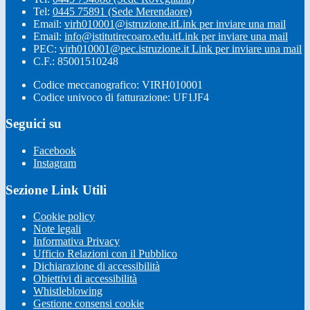
Tel:
0445 75891 (Sede Merendaore)
Email:
virh010001@istruzione.it
Link per inviare una mail
Email:
info@istitutirecoaro.edu.it
Link per inviare una mail
PEC:
virh010001@pec.istruzione.it
Link per inviare una mail
C.F.: 85001510248
Codice meccanografico: VIRH010001
Codice univoco di fatturazione: UF1JF4
Seguici su
Facebook
Instagram
Sezione Link Utili
Cookie policy
Note legali
Informativa Privacy
Ufficio Relazioni con il Pubblico
Dichiarazione di accessibilità
Obiettivi di accessibilità
Whistleblowing
Gestione consensi cookie