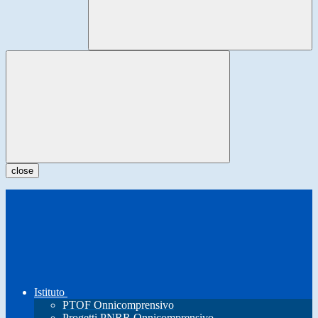
close
Istituto
PTOF Onnicomprensivo
Progetti PNRR Onnicomprensivo