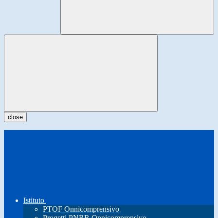
close
Istituto
PTOF Onnicomprensivo
Progetti PNRR Onnicomprensivo