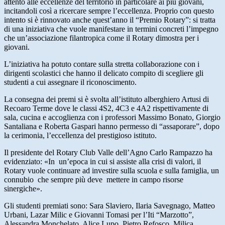
attento alle eccellenze del territorio in particolare ai più giovani,
incitandoli così a ricercare sempre l’eccellenza. Proprio con questo
intento si è rinnovato anche quest’anno il “Premio Rotary”: si tratta
di una iniziativa che vuole manifestare in termini concreti l’impegno
che un’associazione filantropica come il Rotary dimostra per i
giovani.
L’iniziativa ha potuto contare sulla stretta collaborazione con i
dirigenti scolastici che hanno il delicato compito di scegliere gli
studenti a cui assegnare il riconoscimento.
La consegna dei premi si è svolta all’istituto alberghiero Artusi di
Recoaro Terme dove le classi 4S2, 4C3 e 4A2 rispettivamente di
sala, cucina e accoglienza con i professori Massimo Bonato, Giorgio
Santaliana e Roberta Gaspari hanno permesso di “assaporare”, dopo
la cerimonia, l’eccellenza del prestigioso istituto.
Il presidente del Rotary Club Valle dell’Agno Carlo Rampazzo ha
evidenziato: «In un’epoca in cui si assiste alla crisi di valori, il
Rotary vuole continuare ad investire sulla scuola e sulla famiglia, un
connubio che sempre più deve mettere in campo risorse
sinergiche».
Gli studenti premiati sono: Sara Slaviero, Ilaria Savegnago, Matteo
Urbani, Lazar Milic e Giovanni Tomasi per l’Iti “Marzotto”,
Alessandra Monchelato, Alice Lupo, Pietro Refosco, Milica