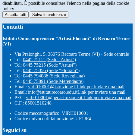
disabilitati. È possibile consultare l'elenco nella pagina della cookie
policy.
Accetta tutti
Salva le preferenze
Contatti
Istituto Onnicomprensivo "Artusi-Floriani" di Recoaro Terme
(VI)
Via Pralonghi, 5, 36076 Recoaro Terme (VI) - Sede centrale
Tel:
0445 75111 (Sede "Artusi")
Tel:
0445 75215 (Sede "Artusi")
Tel:
0445 75056 (Sede "Floriani")
Tel:
0445 794086 (Sede Rovegliana)
Tel:
0445 75891 (Sede Merendaore)
Email:
virh010001@istruzione.it
Link per inviare una mail
Email:
info@istitutirecoaro.edu.it
Link per inviare una mail
PEC:
virh010001@pec.istruzione.it
Link per inviare una mail
C.F.: 85001510248
Codice meccanografico: VIRH010001
Codice univoco di fatturazione: UF1JF4
Seguici su